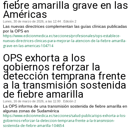
fiebre amarilla grave en las
Américas
Lunes, 30 de marzo de 2026, a las 12:44 . Edición 2
Las nuevas directrices complementan las guías clínicas publicadas
por la OPS en
https://www.edicionmedica.ec/secciones/profesionales/ops-establece-
nuevas-directrices-clinicas-para-mejorar-la-atencion-de-la-fiebre-amarilla-
grave-en-las-americas-104714
OPS exhorta a los
gobiernos reforzar la
detección temprana frente
a la transmisión sostenida
de fiebre amarilla
Lunes, 16 de marzo de 2026, a las 11:00 . Edición 2
La OPS informa de una transmisión sostenida de fiebre amarilla en
algunas zonas de Sudamérica
https://www.edicionmedica.ec/secciones/salud-publica/ops-exhorta-a-los-
gobiernos-reforzar-la-deteccion-temprana-frente-a-la-transmision-
sostenida-de-fiebre-amarilla-104654