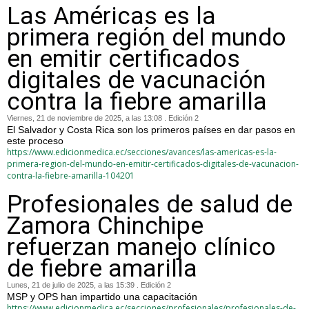
Las Américas es la
primera región del mundo
en emitir certificados
digitales de vacunación
contra la fiebre amarilla
Viernes, 21 de noviembre de 2025, a las 13:08 . Edición 2
El Salvador y Costa Rica son los primeros países en dar pasos en
este proceso
https://www.edicionmedica.ec/secciones/avances/las-americas-es-la-
primera-region-del-mundo-en-emitir-certificados-digitales-de-vacunacion-
contra-la-fiebre-amarilla-104201
Profesionales de salud de
Zamora Chinchipe
refuerzan manejo clínico
de fiebre amarilla
Lunes, 21 de julio de 2025, a las 15:39 . Edición 2
MSP y OPS han impartido una capacitación
https://www.edicionmedica.ec/secciones/profesionales/profesionales-de-