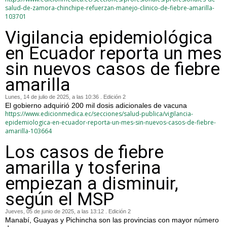
salud-de-zamora-chinchipe-refuerzan-manejo-clinico-de-fiebre-amarilla-
103701
Vigilancia epidemiológica
en Ecuador reporta un mes
sin nuevos casos de fiebre
amarilla
Lunes, 14 de julio de 2025, a las 10:36 . Edición 2
El gobierno adquirió 200 mil dosis adicionales de vacuna
https://www.edicionmedica.ec/secciones/salud-publica/vigilancia-
epidemiologica-en-ecuador-reporta-un-mes-sin-nuevos-casos-de-fiebre-
amarilla-103664
Los casos de fiebre
amarilla y tosferina
empiezan a disminuir,
según el MSP
Jueves, 05 de junio de 2025, a las 13:12 . Edición 2
Manabí, Guayas y Pichincha son las provincias con mayor número