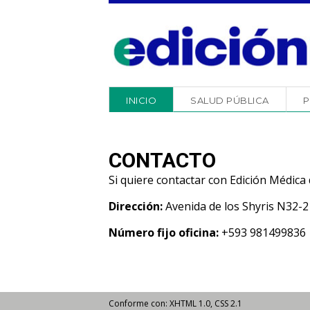
INICIO
SALUD PÚBLICA
P
CONTACTO
Si quiere contactar con Edición Médica 
Dirección:
Avenida de los Shyris N32-218
Número fijo oficina:
+593 981499836
Conforme con: XHTML 1.0, CSS 2.1