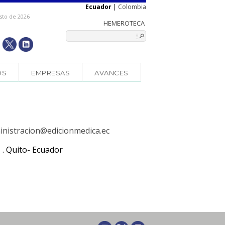
Ecuador
|
Colombia
sto de 2026
OS
EMPRESAS
AVANCES
inistracion@edicionmedica.ec
ª . Quito- Ecuador