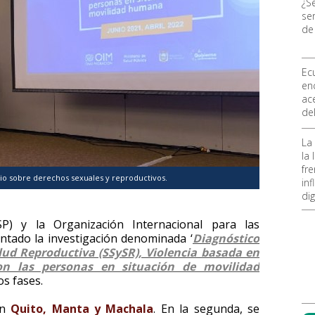
¿S
ser
de
Ec
en
ace
de
La
la
fre
o sobre derechos sexuales y reproductivos.
inf
dig
SP) y la Organización Internacional para las
tado la investigación denominada ‘
Diagnóstico
lud Reproductiva (SSySR), Violencia basada en
on las personas en situación de movilidad
os fases.
en
Quito, Manta y Machala
. En la segunda, se