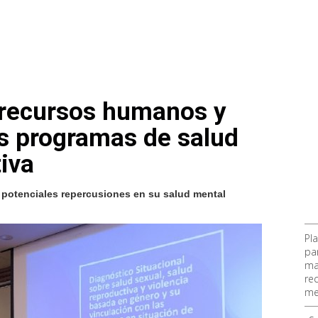
 recursos humanos y
os programas de salud
iva
 potenciales repercusiones en su salud mental
Pl
pa
ma
re
me