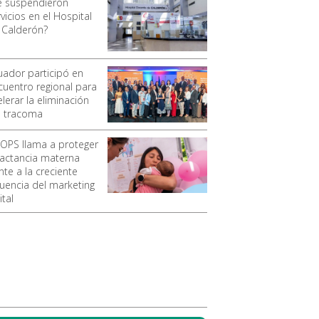
e suspendieron
vicios en el Hospital
 Calderón?
uador participó en
cuentro regional para
lerar la eliminación
l tracoma
 OPS llama a proteger
 lactancia materna
nte a la creciente
luencia del marketing
ital