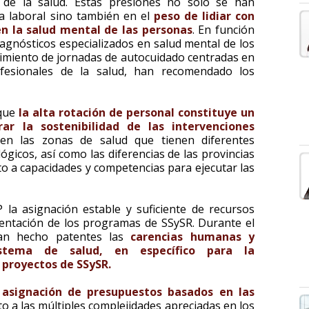
 de la salud. Estas presiones no solo se han
a laboral sino también en el
peso de lidiar con
n la salud mental de las personas
. En función
diagnósticos especializados en salud mental de los
cimiento de jornadas de autocuidado centradas en
ofesionales de la salud, han recomendado los
 que
la alta rotación de personal constituye un
ar la sostenibilidad de las intervenciones
 en las zonas de salud que tienen diferentes
ógicos, así como las diferencias de las provincias
to a capacidades y competencias para ejecutar las
la asignación estable y suficiente de recursos
entación de los programas de SSySR. Durante el
 han hecho patentes las
carencias humanas y
stema de salud, en específico para la
proyectos de SSySR.
 asignación de presupuestos basados en las
to a las múltiples complejidades apreciadas en los