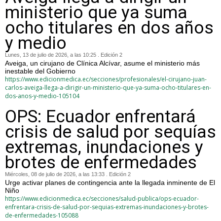
ministerio que ya suma
ocho titulares en dos años
y medio
Lunes, 13 de julio de 2026, a las 10:25 . Edición 2
Aveiga, un cirujano de Clínica Alcívar, asume el ministerio más
inestable del Gobierno
https://www.edicionmedica.ec/secciones/profesionales/el-cirujano-juan-
carlos-aveiga-llega-a-dirigir-un-ministerio-que-ya-suma-ocho-titulares-en-
dos-anos-y-medio-105104
OPS: Ecuador enfrentará
crisis de salud por sequías
extremas, inundaciones y
brotes de enfermedades
Miércoles, 08 de julio de 2026, a las 13:33 . Edición 2
Urge activar planes de contingencia ante la llegada inminente de El
Niño
https://www.edicionmedica.ec/secciones/salud-publica/ops-ecuador-
enfrentara-crisis-de-salud-por-sequias-extremas-inundaciones-y-brotes-
de-enfermedades-105088