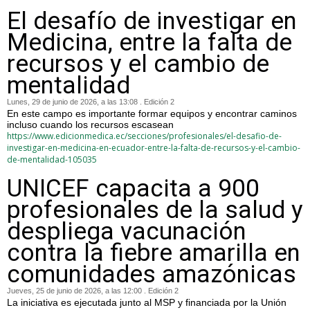
El desafío de investigar en
Medicina, entre la falta de
recursos y el cambio de
mentalidad
Lunes, 29 de junio de 2026, a las 13:08 . Edición 2
En este campo es importante formar equipos y encontrar caminos
incluso cuando los recursos escasean
https://www.edicionmedica.ec/secciones/profesionales/el-desafio-de-
investigar-en-medicina-en-ecuador-entre-la-falta-de-recursos-y-el-cambio-
de-mentalidad-105035
UNICEF capacita a 900
profesionales de la salud y
despliega vacunación
contra la fiebre amarilla en
comunidades amazónicas
Jueves, 25 de junio de 2026, a las 12:00 . Edición 2
La iniciativa es ejecutada junto al MSP y financiada por la Unión