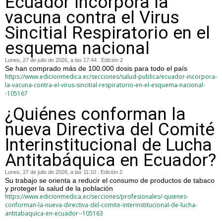
Ecuador incorpora la
vacuna contra el Virus
Sincitial Respiratorio en el
esquema nacional
Lunes, 27 de julio de 2026, a las 17:44 . Edición 2
Se han comprado más de 100.000 dosis para todo el país
https://www.edicionmedica.ec/secciones/salud-publica/ecuador-incorpora-
la-vacuna-contra-el-virus-sincitial-respiratorio-en-el-esquema-nacional-
-105167
¿Quiénes conforman la
nueva Directiva del Comité
Interinstitucional de Lucha
Antitabáquica en Ecuador?
Lunes, 27 de julio de 2026, a las 11:10 . Edición 2
Su trabajo se orienta a reducir el consumo de productos de tabaco
y proteger la salud de la población
https://www.edicionmedica.ec/secciones/profesionales/-quienes-
conforman-la-nueva-directiva-del-comite-interinstitucional-de-lucha-
antitabaquica-en-ecuador--105163