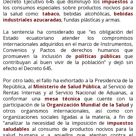
Decreto Ejecutivo 645 que disminuyó los
impuestos
a
los consumos especiales sobre productos nocivos para
la salud como:
tabaco
, bebidas alcohólicas,
bebidas
industriales azucaradas
, fundas plásticas y armas.
La sentencia ha considerado que “es obligación del
Estado ecuatoriano atender los compromisos
internacionales adquiridos en el marco de Instrumentos,
Convenios y Pactos de derechos humanos que
promueven la inclusión de
políticas públicas
que
contribuyan al buen vivir de la población” y dejó sin
efecto el Decreto 645.
Por otro lado, el fallo ha exhortado a la Presidencia de la
República, al
Ministerio de Salud Pública
, al Servicio de
Rentas Internas y al Servicio Nacional de Aduanas, a
conformar una
mesa técnica
que cuente con la
participación de la
Organización Mundial de la Salud
y
otros organismos internacionales, así como con
organizaciones sociales ligadas a la materia, a fin de
“analizar la necesidad de la imposición de
impuestos
saludables
al consumo de productos nocivos para la
salud humana y a aquellos que atentan contra el