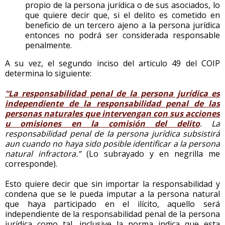
propio de la persona jurídica o de sus asociados, lo
que quiere decir que, si el delito es cometido en
beneficio de un tercero ajeno a la persona jurídica
entonces no podrá ser considerada responsable
penalmente.
A su vez, el segundo inciso del articulo 49 del COIP
determina lo siguiente:
“La responsabilidad penal de la persona jurídica es
independiente de la responsabilidad penal de las
personas naturales que intervengan con sus acciones
u omisiones en la comisión del delito
. La
responsabilidad penal de la persona jurídica subsistirá
aun cuando no haya sido posible identificar a la persona
natural infractora.”
(Lo subrayado y en negrilla me
corresponde).
Esto quiere decir que sin importar la responsabilidad y
condena que se le pueda imputar a la persona natural
que haya participado en el ilícito, aquello será
independiente de la responsabilidad penal de la persona
jurídica como tal, inclusive la norma indica que esta