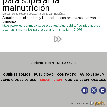
para superar la
malnutrición
Martes, 10 de octubre de 2017, a las 13:21 . Edición 2
Actualmente, el hambre y la obesidad son amenazas que van en
aumento
https://www.edicionmedica.ec/secciones/salud-publica/fao-pide-nuevos-
sistemas-alimentarios-para-superar-la-malnutrici-n--91076
Conforme con: XHTML 1.0, CSS 2.1
-
-
-
QUIÉNES SOMOS
PUBLICIDAD
CONTACTO
AVISO LEGAL Y
-
-
CONDICIONES DE USO
SUSCRIPCIÓN
CÓDIGO DEONTOLÓGICO
agencia interactiva