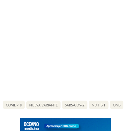
COVID-19
NUEVA VARIANTE
SARS-COV-2
NB.1.8.1
OMS