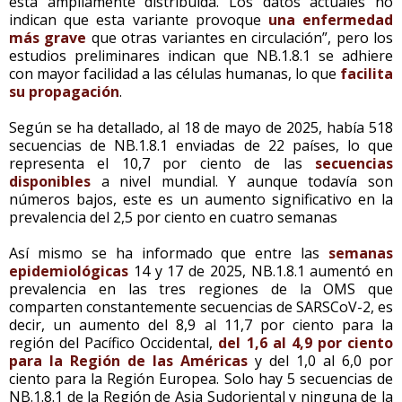
está ampliamente distribuida. Los datos actuales no
indican que esta variante provoque
una enfermedad
más grave
que otras variantes en circulación”, pero los
estudios preliminares indican que NB.1.8.1 se adhiere
con mayor facilidad a las células humanas, lo que
facilita
su propagación
.
Según se ha detallado, al 18 de mayo de 2025, había 518
secuencias de NB.1.8.1 enviadas de 22 países, lo que
representa el 10,7 por ciento de las
secuencias
disponibles
a nivel mundial. Y aunque todavía son
números bajos, este es un aumento significativo en la
prevalencia del 2,5 por ciento en cuatro semanas
Así mismo se ha informado que entre las
semanas
epidemiológicas
14 y 17 de 2025, NB.1.8.1 aumentó en
prevalencia en las tres regiones de la OMS que
comparten constantemente secuencias de SARSCoV-2, es
decir, un aumento del 8,9 al 11,7 por ciento para la
región del Pacífico Occidental,
del 1,6 al 4,9 por ciento
para la Región de las Américas
y del 1,0 al 6,0 por
ciento para la Región Europea. Solo hay 5 secuencias de
NB.1.8.1 de la Región de Asia Sudoriental y ninguna de la