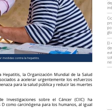
de
ind
Ci
pro
po
glo
El
de
ev
so
r medidas contra la hepatitis.
ri
 Hepatitis, la Organización Mundial de la Salud
sociados a acelerar urgentemente los esfuerzos
menaza para la salud pública y reducir las muertes
de Investigaciones sobre el Cáncer (CIIC) ha
tis D como carcinógena para los humanos, al igual