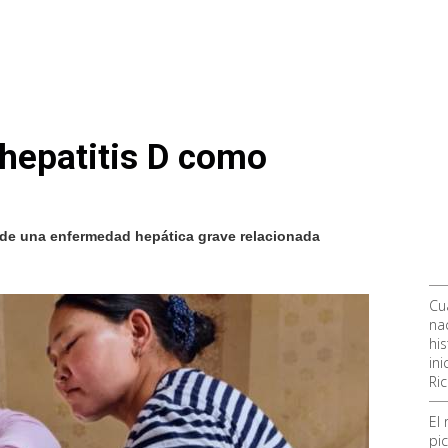
 hepatitis D como
de una enfermedad hepática grave relacionada
Cu
nac
hi
ini
Ri
El
pic