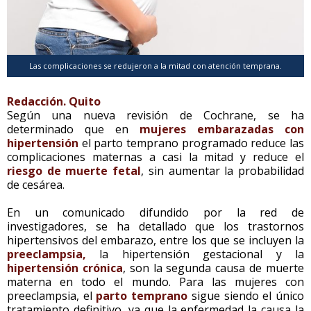
Las complicaciones se redujeron a la mitad con atención temprana.
Redacción. Quito
Según una nueva revisión de Cochrane, se ha
determinado que en
mujeres embarazadas con
hipertensión
el parto temprano programado reduce las
complicaciones maternas a casi la mitad y reduce el
riesgo de muerte fetal
, sin aumentar la probabilidad
de cesárea.
En un comunicado difundido por la red de
investigadores, se ha detallado que los trastornos
hipertensivos del embarazo, entre los que se incluyen la
preeclampsia,
la hipertensión gestacional y la
hipertensión crónica
, son la segunda causa de muerte
materna en todo el mundo. Para las mujeres con
preeclampsia, el
parto temprano
sigue siendo el único
tratamiento definitivo, ya que la enfermedad la causa la