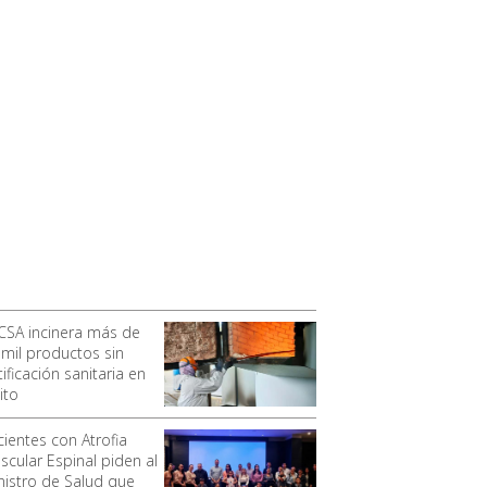
CSA incinera más de
 mil productos sin
ificación sanitaria en
ito
cientes con Atrofia
scular Espinal piden al
nistro de Salud que