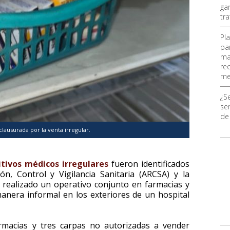
ga
tr
Pl
pa
ma
re
me
¿S
ser
de
lausurada por la venta irregular.
itivos médicos irregulares
fueron identificados
n, Control y Vigilancia Sanitaria (ARCSA) y la
 realizado un operativo conjunto en farmacias y
nera informal en los exteriores de un hospital
rmacias y tres carpas no autorizadas a vender