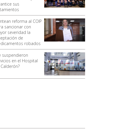
rantice sus
atamientos
antean reforma al COIP
ra sancionar con
yor severidad la
ceptación de
dicamentos robados
e suspendieron
vicios en el Hospital
 Calderón?