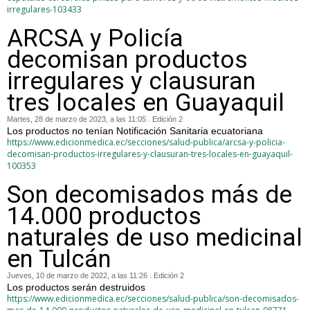
irregulares-103433
ARCSA y Policía
decomisan productos
irregulares y clausuran
tres locales en Guayaquil
Martes, 28 de marzo de 2023, a las 11:05 . Edición 2
Los productos no tenían Notificación Sanitaria ecuatoriana
https://www.edicionmedica.ec/secciones/salud-publica/arcsa-y-policia-
decomisan-productos-irregulares-y-clausuran-tres-locales-en-guayaquil-
100353
Son decomisados más de
14.000 productos
naturales de uso medicinal
en Tulcán
Jueves, 10 de marzo de 2022, a las 11:26 . Edición 2
Los productos serán destruidos
https://www.edicionmedica.ec/secciones/salud-publica/son-decomisados-