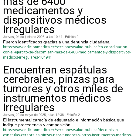
más de 6400
medicamentos y
dispositivos médicos
irregulares
Jueves, 04 de junio de 2026, a las 10:44 . Edición 2
Fueron identificados gracias a una denuncia ciudadana
https://www.edicionmedica.ec/secciones/salud-publica/en-coordinacion-
con-el-ejercito-se-decomisan-mas-de-6400-medicamentos-y-dispositivos-
medicos-irregulares-104941
Encuentran espátulas
cerebrales, pinzas para
tumores y otros miles de
instrumentos médicos
irregulares
Jueves, 22 de mayo de 2025, a las 12:38 . Edición 2
El instrumental carecía de etiquetado e información básica que
indique procedencia y composición
https://www.edicionmedica.ec/secciones/salud-publica/decomisan-
espatulas-cerebrales-pinzas-para-tumores-y-otros-instrumentos-medicos-