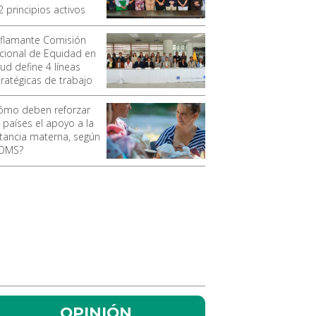
2 principios activos
 flamante Comisión
cional de Equidad en
ud define 4 líneas
tratégicas de trabajo
ómo deben reforzar
 países el apoyo a la
ctancia materna, según
 OMS?
OPINIÓN