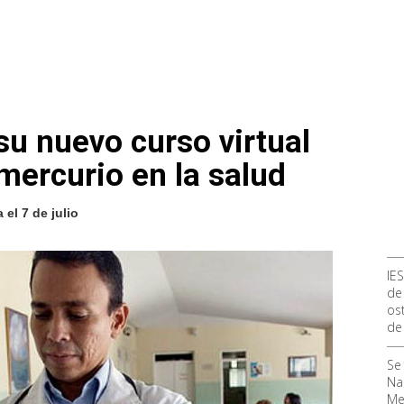
su nuevo curso virtual
mercurio en la salud
el 7 de julio
IE
de
ost
de
Se
Na
Me