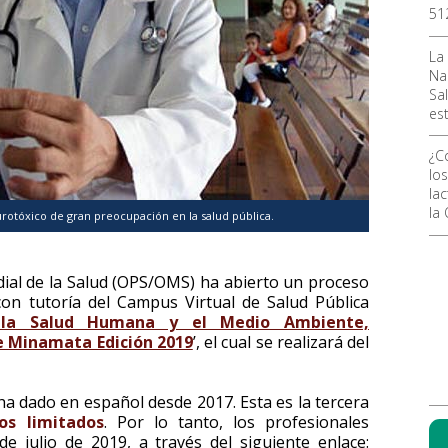
51
La
Na
Sal
es
¿C
los
la
la
otóxico de gran preocupación en la salud pública.
al de la Salud (OPS/OMS) ha abierto un proceso
on tutoría del Campus Virtual de Salud Pública
 la Salud Humana y el Medio Ambiente,
e Minamata Edición 2019
’, el cual se realizará del
ha dado en español desde 2017. Esta es la tercera
os limitados
. Por lo tanto, los profesionales
e julio de 2019, a través del siguiente enlace: