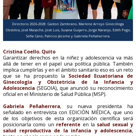
Directorio 2026-2028: Gaston Zambrano, Marlene Arroyo Ginecóloga
Obstetra, José Masache, José Luis, Susana Guijarro, Jorge Naranjo, Edith Pogo,
Sofía Cano, Patricio Jácome y Gabriela Peñaherrera.
Cristina Coello. Quito
Garantizar derechos en la niñez y adolescencia va más
allá de tener en el papel una política pública. También
implica cumplirlas y en el ámbito sanitario eso es un reto
que se ha propuesto la
Sociedad Ecuatoriana de
Ginecología y Obstetricia de la Infancia y
Adolescencia
(SEGOIA), que anunció su reconocimiento
oficial en el Ministerio de Salud Pública (MSP).
Gabriela Peñaherrera
, su nueva presidenta ha
señalado en entrevista con EDICIÓN MÉDICA, que uno
de los objetivos de esta organización científica será
posicionarla como un
referente
en la
salud sexual y
salud reproductiva de la infancia y adolescencia
,