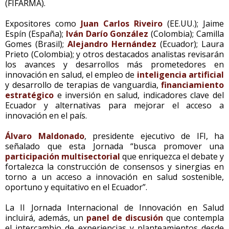
(FIFARMA).
Expositores como
Juan Carlos Riveiro
(EE.UU.); Jaime
Espín (España);
Iván Darío González
(Colombia); Camilla
Gomes (Brasil);
Alejandro Hernández
(Ecuador); Laura
Prieto (Colombia); y otros destacados analistas revisarán
los avances y desarrollos más prometedores en
innovación en salud, el empleo de
inteligencia artificial
y desarrollo de terapias de vanguardia,
financiamiento
estratégico
e inversión en salud, indicadores clave del
Ecuador y alternativas para mejorar el acceso a
innovación en el país.
Álvaro Maldonado
, presidente ejecutivo de IFI, ha
señalado que esta Jornada “busca promover una
participación multisectorial
que enriquezca el debate y
fortalezca la construcción de consensos y sinergias en
torno a un acceso a innovación en salud sostenible,
oportuno y equitativo en el Ecuador”.
La II Jornada Internacional de Innovación en Salud
incluirá, además, un
panel de discusión
que contempla
el intercambio de experiencias y planteamientos desde