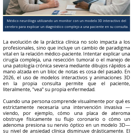
Médico neurólogo utilizando un monitor con un modelo 3D interactivo del
cerebro para explicar un diagnóstico complejo a una paciente en su consulta.
La evolución de la práctica clínica no solo impacta a los
profesionales, sino que incluye un cambio de paradigma
vital en la relación médico-paciente. Intentar explicar una
cirugía compleja, una resección tumoral o el manejo de
una patología crónica severa mediante dibujos rápidos a
mano alzada en un bloc de notas es cosa del pasado. En
2026, el uso de modelos interactivos y animaciones 3D
en la propia consulta permite que el paciente,
literalmente, "vea" su propia enfermedad.
Cuando una persona comprende visualmente por qué es
estrictamente necesaria una intervención invasiva —
viendo, por ejemplo, cómo una placa de ateroma
obstruye físicamente su flujo coronario o cómo un
adenoma presiona su nervio óptico en un modelo 3D—
su nivel de ansiedad clínica disminuye drásticamente. El