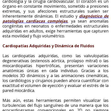
cardiología y la cirugía cardiovascular. El corazón es un
órgano en constante movimiento, sometido a presiones
extremas, y sus afecciones estructurales suelen ser
inherentemente dinámicas. El estudio y
diagnóstico de
patologías cardíacas complejas
, ya sean anomalías
congénitas en neonatos o enfermedades estructurales
adquiridas en adultos, exige herramientas que capturen
esta movilidad y flujo volumétrico.
Cardiopatías Adquiridas y Dinámica de Fluidos
Las cardiopatías adquiridas, como las valvulopatías
degenerativas (estenosis aórtica, prolapso mitral) o las
miocardiopatías hipertróficas, presentan variaciones
anatómicas únicas en cada individuo. Gracias a los
modelos 3D dinámicos y a las animaciones cinemáticas,
los cardiólogos y cirujanos pueden ahora cuantificar con
exactitud el volumen de eyección y evaluar el estrés de la
pared miocárdica.
Más aún, estas herramientas permiten visualizar las
turbulencias del flujo sanguíneo de una manera que los
ecocardiogramas convencionales en 2D no siempre