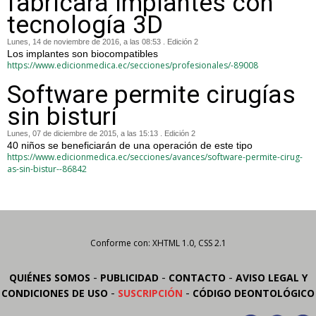
fabricará implantes con
tecnología 3D
Lunes, 14 de noviembre de 2016, a las 08:53 . Edición 2
Los implantes son biocompatibles
https://www.edicionmedica.ec/secciones/profesionales/-89008
Software permite cirugías
sin bisturí
Lunes, 07 de diciembre de 2015, a las 15:13 . Edición 2
40 niños se beneficiarán de una operación de este tipo
https://www.edicionmedica.ec/secciones/avances/software-permite-cirug-
as-sin-bistur--86842
Conforme con: XHTML 1.0, CSS 2.1
-
-
-
QUIÉNES SOMOS
PUBLICIDAD
CONTACTO
AVISO LEGAL Y
-
-
CONDICIONES DE USO
SUSCRIPCIÓN
CÓDIGO DEONTOLÓGICO