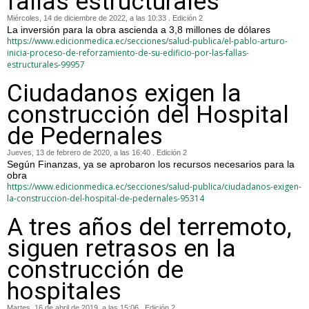
fallas estructurales
Miércoles, 14 de diciembre de 2022, a las 10:33 . Edición 2
La inversión para la obra ascienda a 3,8 millones de dólares
https://www.edicionmedica.ec/secciones/salud-publica/el-pablo-arturo-
inicia-proceso-de-reforzamiento-de-su-edificio-por-las-fallas-
estructurales-99957
Ciudadanos exigen la
construcción del Hospital
de Pedernales
Jueves, 13 de febrero de 2020, a las 16:40 . Edición 2
Según Finanzas, ya se aprobaron los recursos necesarios para la
obra
https://www.edicionmedica.ec/secciones/salud-publica/ciudadanos-exigen-
la-construccion-del-hospital-de-pedernales-95314
A tres años del terremoto,
siguen retrasos en la
construcción de
hospitales
Martes, 16 de abril de 2019, a las 15:06 . Edición 2