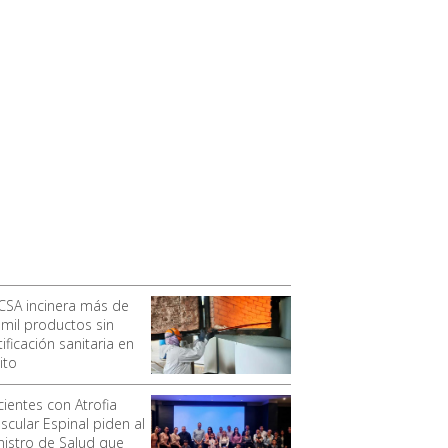
CSA incinera más de
 mil productos sin
ificación sanitaria en
ito
cientes con Atrofia
scular Espinal piden al
nistro de Salud que