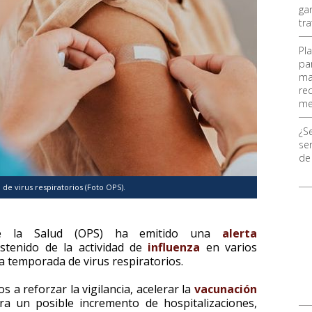
ga
tr
Pl
pa
ma
re
me
¿S
ser
de
 de virus respiratorios (Foto OPS).
de la Salud (OPS) ha emitido una
alerta
tenido de la actividad de
influenza
en varios
la temporada de virus respiratorios.
 a reforzar la vigilancia, acelerar la
vacunación
ra un posible incremento de hospitalizaciones,