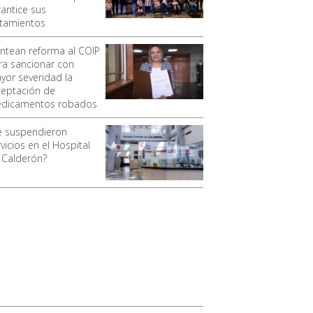
rantice sus
atamientos
antean reforma al COIP
ra sancionar con
yor severidad la
ceptación de
dicamentos robados
e suspendieron
vicios en el Hospital
 Calderón?