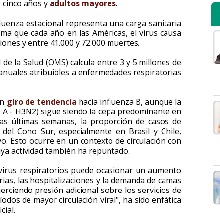
 cinco años y
adultos mayores
.
fluenza estacional representa una carga sanitaria
stima que cada año en las Américas, el virus causa
ones y entre 41.000 y 72.000 muertes.
 de la Salud (OMS) calcula entre 3 y 5 millones de
anuales atribuibles a enfermedades respiratorias
un
giro de tendencia
hacia influenza B, aunque la
po A - H3N2) sigue siendo la cepa predominante en
las últimas semanas, la proporción de casos de
del Cono Sur, especialmente en Brasil y Chile,
o. Esto ocurre en un contexto de circulación con
uya actividad también ha repuntado.
s virus respiratorios puede ocasionar un aumento
orias, las hospitalizaciones y la demanda de camas
jerciendo presión adicional sobre los servicios de
odos de mayor circulación viral", ha sido enfática
cial.