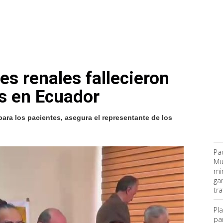
es renales fallecieron
sis en Ecuador
 para los pacientes, asegura el representante de los
Pa
Mu
mi
ga
tr
Pl
pa