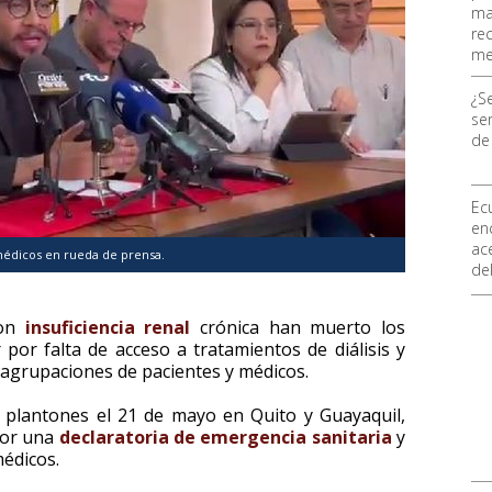
ma
re
me
¿S
ser
de
Ec
en
ace
médicos en rueda de prensa.
de
con
insuficiencia renal
crónica han muerto los
or falta de acceso a tratamientos de diálisis y
agrupaciones de pacientes y médicos.
plantones el 21 de mayo en Quito y Guayaquil,
por una
declaratoria de emergencia sanitaria
y
édicos.