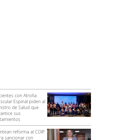
cientes con Atrofia
scular Espinal piden al
nistro de Salud que
rantice sus
atamientos
antean reforma al COIP
ra sancionar con