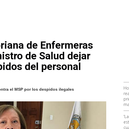
riana de Enfermeras
istro de Salud dejar
pidos del personal
Ho
ontra el MSP por los despidos ilegales
rea
pr
ma
'La
es
cu