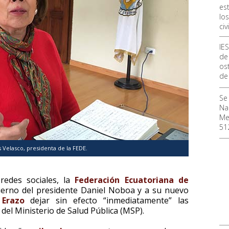
est
lo
civi
IE
de
ost
de
Se
Na
Me
51
 Velasco, presidenta de la FEDE.
redes sociales, la
Federación Ecuatoriana de
ierno del presidente Daniel Noboa y a su nuevo
Erazo
dejar sin efecto “inmediatamente” las
del Ministerio de Salud Pública (MSP).