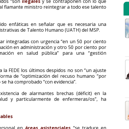
pidos “son
ilegales
y se contraponen con lo que
o al flamante ministro reintegrar a todo ese talento
ido enfáticas en señalar que es necesaria una
nistrativas de Talento Humano (UATH) del MSP.
ar integradas con urgencia “en un 50 por ciento
mación en administración y otro 50 por ciento por
rmación en salud pública” para una “gestión
la FEDE los últimos despidos no son “un ajuste
 forma de “optimización del recuso humano “por
o se ha comprobado “con evidencia”.
istencia de alarmantes brechas (déficit) en la
lud y particularmente de enfermeras/os”, ha
cables
personal en
áreas asistenciales
“se traduce en