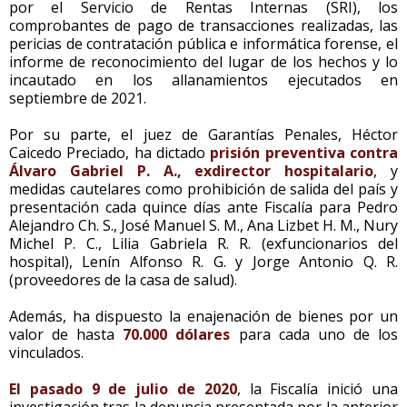
por el Servicio de Rentas Internas (SRI), los
comprobantes de pago de transacciones realizadas, las
pericias de contratación pública e informática forense, el
informe de reconocimiento del lugar de los hechos y lo
incautado en los allanamientos ejecutados en
septiembre de 2021.
Por su parte, el juez de Garantías Penales, Héctor
Caicedo Preciado, ha dictado
prisión preventiva contra
Álvaro Gabriel P. A., exdirector hospitalario
, y
medidas cautelares como prohibición de salida del país y
presentación cada quince días ante Fiscalía para Pedro
Alejandro Ch. S., José Manuel S. M., Ana Lizbet H. M., Nury
Michel P. C., Lilia Gabriela R. R. (exfuncionarios del
hospital), Lenín Alfonso R. G. y Jorge Antonio Q. R.
(proveedores de la casa de salud).
Además, ha dispuesto la enajenación de bienes por un
valor de hasta
70.000 dólares
para cada uno de los
vinculados.
El pasado 9 de julio de 2020
, la Fiscalía inició una
investigación tras la denuncia presentada por la anterior