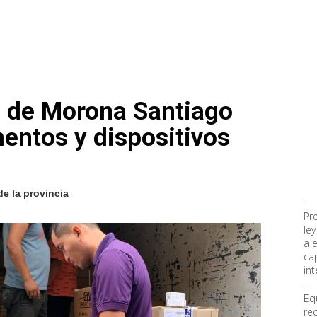
d de Morona Santiago
entos y dispositivos
e la provincia
Pr
ley
a 
ca
int
Eq
re