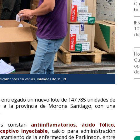
Qu
br
IE
10
diá
Ho
Qu
ope
de
edicamentos en varias unidades de salud.
ha entregado un nuevo lote de 147.785 unidades de
s a la provincia de Morona Santiago, con una
.
dos constan
antiinflamatorios, ácido fólico,
ceptivo inyectable
, calcio para administración
ratamiento de la enfermedad de Parkinson, entre