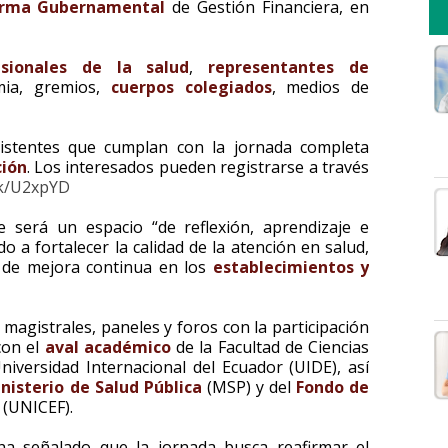
orma Gubernamental
de Gestión Financiera, en
esionales de la salud
,
representantes de
mia, gremios,
cuerpos colegiados
, medios de
asistentes que cumplan con la jornada completa
ción
. Los interesados pueden registrarse a través
ink/U2xpYD
 será un espacio “de reflexión, aprendizaje e
 a fortalecer la calidad de la atención en salud,
ra de mejora continua en los
establecimientos y
magistrales, paneles y foros con la participación
con el
aval académico
de la Facultad de Ciencias
Universidad Internacional del Ecuador (UIDE), así
nisterio de Salud Pública
(MSP) y del
Fondo de
(UNICEF).
ha señalado que la jornada busca reafirmar el