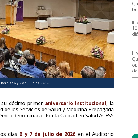
Qu
br
IE
10
diá
Ho
Qu
ope
de
los días 6 y 7 de julio de 2026.
e su décimo primer
aniversario institucional
, la
d de los Servicios de Salud y Medicina Prepagada
émica denominada “Por la Calidad en Salud ACESS
los días
6 y 7 de julio de 2026
en el Auditorio