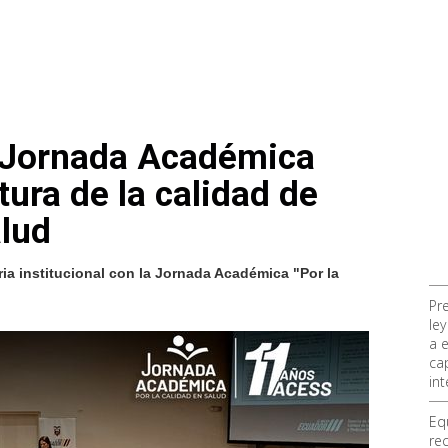
u Jornada Académica
tura de la calidad de
alud
a institucional con la Jornada Académica "Por la
Pr
ley
a 
ca
int
Eq
re