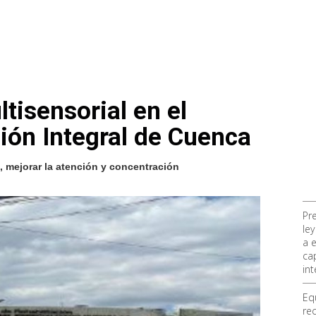
tisensorial en el
ción Integral de Cuenca
, mejorar la atención y concentración
Pr
ley
a 
ca
int
Eq
re