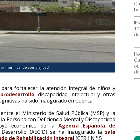
Qu
br
IE
10
diá
Ho
Qu
ope
e primer nivel de complejidad.
de
para fortalecer la atención integral de niños y
urodesarrollo
, discapacidad intelectual y otras
cognitivas ha sido inaugurado en Cuenca.
l entre el Ministerio de Salud Pública (MSP) y la
 la Persona con Deficiencia Mental y Discapacidad
apoyo económico de la
Agencia Española de
Desarrollo (AECID) se ha inaugurado la
sala
ado de Rehabilitación Integral
(CERI) N.° 5