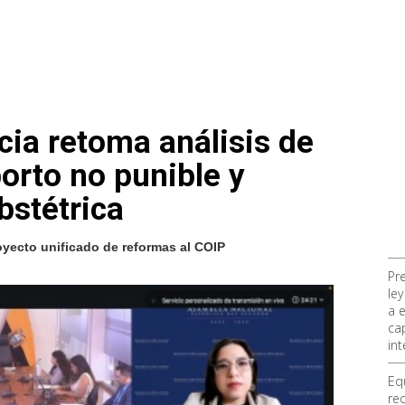
cia retoma análisis de
orto no punible y
bstétrica
oyecto unificado de reformas al COIP
Pr
ley
a 
ca
int
Eq
re