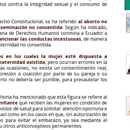
litos contra la integridad sexual y el consumo de
cho Constitucional, se ha referido
al aborto no
inseminación no consentida
. Según ha indicado,
icana de Derechos Humanos conmina a Ecuador a
ancionar las conductas incestuosas
, de manera
aternidad no consentida.
os en los cuales la mujer esté dispuesta a
aternidad asistida
, pero ocurran errores en la
as ocasiones, no exista un consentimiento real,
 presión o coacción por parte de su pareja o su
borto no debería ser punible, para precautelar los
ahona ha mencionado que esta figura se refiere al
millante
que reciben las mujeres en condición de
vicios de salud para solicitar atención oportuna e
sí como en los casos en que, sin autorización de
tos para evitar el embarazo, ya sea mediante el
 u otros anticonceptivos permanentes.