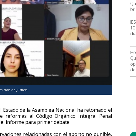
Qu
br
IE
10
diá
Ho
Qu
ope
de
isión de Justicia.
del Estado de la Asamblea Nacional ha retomado el
de reformas al Código Orgánico Integral Penal
del informe para primer debate.
rvaciones relacionadas con el aborto no punible,