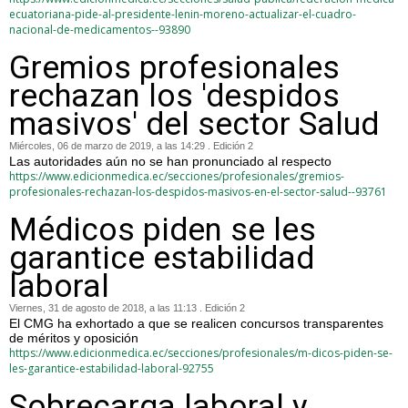
ecuatoriana-pide-al-presidente-lenin-moreno-actualizar-el-cuadro-
nacional-de-medicamentos--93890
Gremios profesionales
rechazan los 'despidos
masivos' del sector Salud
Miércoles, 06 de marzo de 2019, a las 14:29 . Edición 2
Las autoridades aún no se han pronunciado al respecto
https://www.edicionmedica.ec/secciones/profesionales/gremios-
profesionales-rechazan-los-despidos-masivos-en-el-sector-salud--93761
Médicos piden se les
garantice estabilidad
laboral
Viernes, 31 de agosto de 2018, a las 11:13 . Edición 2
El CMG ha exhortado a que se realicen concursos transparentes
de méritos y oposición
https://www.edicionmedica.ec/secciones/profesionales/m-dicos-piden-se-
les-garantice-estabilidad-laboral-92755
Sobrecarga laboral y