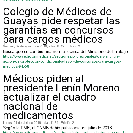
Colegio de Médicos de
Guayas pide respetar las
garantías en concursos
para cargos médicos
Viernes, 02 de agosto de 2019, a las 11:42 . Edición 2
Busca que se cambie una norma técnica del Ministerio del Trabajo
https://www.edicionmedica.ec/secciones/profesionales/cmg-anuncia-
accion-de-proteccion-condicional-a-favor-de-concursos-para-cargos-
medicos-94558
Médicos piden al
presidente Lenín Moreno
actualizar el cuadro
nacional de
medicamentos
Lunes, 01 de abril de 2019, a las 11:34 . Edición 2
Según la FME, el CNMB debió publicarse en julio de 2018
https://www.edicionmedica.ec/secciones/salud-publica/federacion-medica-