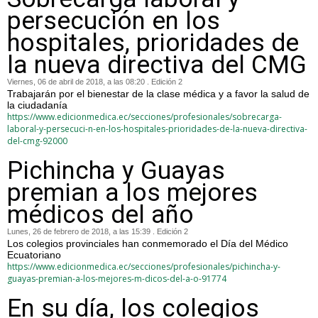
persecución en los
hospitales, prioridades de
la nueva directiva del CMG
Viernes, 06 de abril de 2018, a las 08:20 . Edición 2
Trabajarán por el bienestar de la clase médica y a favor la salud de
la ciudadanía
https://www.edicionmedica.ec/secciones/profesionales/sobrecarga-
laboral-y-persecuci-n-en-los-hospitales-prioridades-de-la-nueva-directiva-
del-cmg-92000
Pichincha y Guayas
premian a los mejores
médicos del año
Lunes, 26 de febrero de 2018, a las 15:39 . Edición 2
Los colegios provinciales han conmemorado el Día del Médico
Ecuatoriano
https://www.edicionmedica.ec/secciones/profesionales/pichincha-y-
guayas-premian-a-los-mejores-m-dicos-del-a-o-91774
En su día, los colegios