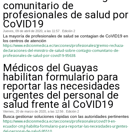
comunitario de
profesionales de salud por
CoVID19
Jueves, 09 de abril de 2020, a las 11:57 . Edición 2
La mayoría de profesionales de salud se contagian de CoVID19 en
los centros de atención
https://www.edicionmedica.ec/secciones/profesionales/gremio-rechaza-
declaraciones-del-ministro-de-salud-sobre-contagio-comunitario-de-
profesionales-de-salud-por-covid19-95638
Médicos del Guayas
habilitan formulario para
reportar las necesidades
urgentes del personal de
salud frente al CoVID19
Viernes, 20 de marzo de 2020, a las 12:56 . Edición 2
Busca gestionar soluciones rápidas con las autoridades pertinentes
https://www.edicionmedica.ec/secciones/profesionales/covid19-en-
ecuador-cmg-habilita-formulario-para-reportar-las-necesidades-urgentes-
del-personal-de-salud-95510