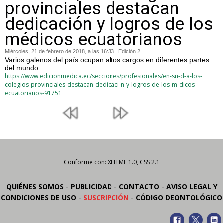
provinciales destacan
dedicación y logros de los
médicos ecuatorianos
Miércoles, 21 de febrero de 2018, a las 16:33 . Edición 2
Varios galenos del país ocupan altos cargos en diferentes partes
del mundo
https://www.edicionmedica.ec/secciones/profesionales/en-su-d-a-los-
colegios-provinciales-destacan-dedicaci-n-y-logros-de-los-m-dicos-
ecuatorianos-91751
Conforme con: XHTML 1.0, CSS 2.1
-
-
-
QUIÉNES SOMOS
PUBLICIDAD
CONTACTO
AVISO LEGAL Y
-
-
CONDICIONES DE USO
SUSCRIPCIÓN
CÓDIGO DEONTOLÓGICO