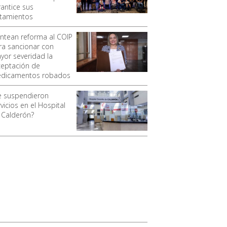
rantice sus
atamientos
antean reforma al COIP
ra sancionar con
yor severidad la
ceptación de
dicamentos robados
e suspendieron
vicios en el Hospital
 Calderón?