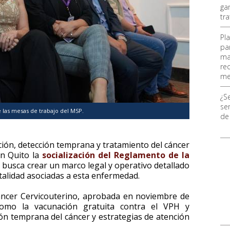
ga
tr
Pl
pa
ma
re
me
¿S
ser
e las mesas de trabajo del MSP.
de
nción, detección temprana y tratamiento del cáncer
en Quito la
socialización del Reglamento de la
al busca crear un marco legal y operativo detallado
rtalidad asociadas a esta enfermedad.
áncer Cervicouterino, aprobada en noviembre de
 como la vacunación gratuita contra el VPH y
ón temprana del cáncer y estrategias de atención