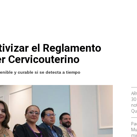
tivizar el Reglamento
er Cervicouterino
enible y curable si se detecta a tiempo
AR
30
not
Qu
Pa
Mu
mi