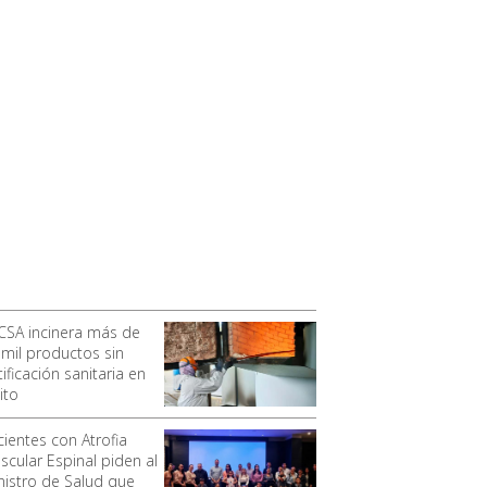
CSA incinera más de
 mil productos sin
ificación sanitaria en
ito
cientes con Atrofia
scular Espinal piden al
nistro de Salud que