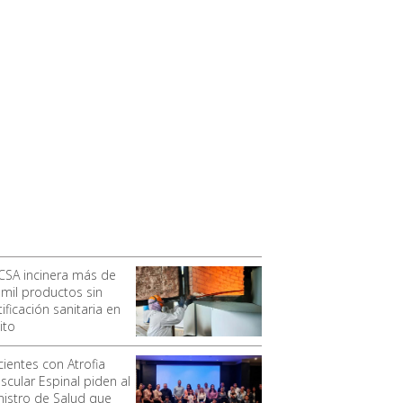
CSA incinera más de
 mil productos sin
ificación sanitaria en
ito
cientes con Atrofia
scular Espinal piden al
nistro de Salud que