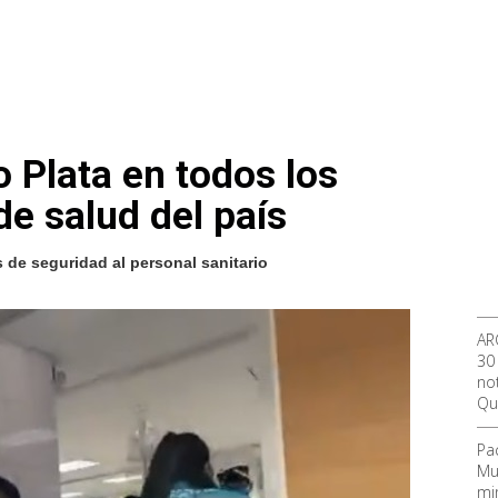
o Plata en todos los
e salud del país
 de seguridad al personal sanitario
AR
30
not
Qu
Pa
Mu
mi