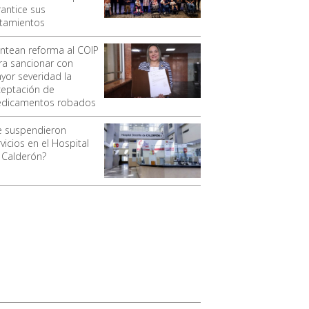
rantice sus
atamientos
antean reforma al COIP
ra sancionar con
yor severidad la
ceptación de
dicamentos robados
e suspendieron
vicios en el Hospital
 Calderón?