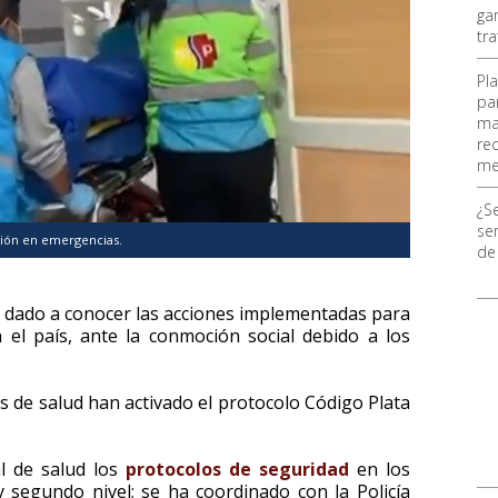
ga
tr
Pl
pa
ma
re
me
¿S
ser
ión en emergencias.
de
ha dado a conocer las acciones implementadas para
el país, ante la conmoción social debido a los
s de salud han activado el protocolo Código Plata
l de salud los
protocolos de seguridad
en los
 segundo nivel; se ha coordinado con la Policía