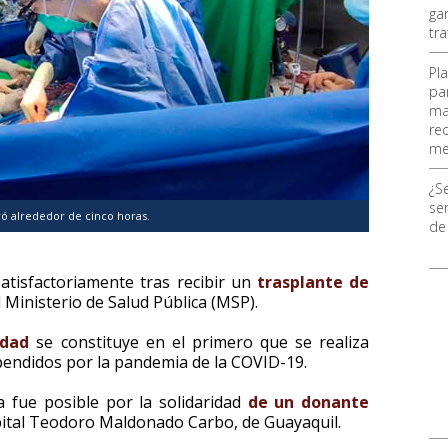
ga
tr
Pl
pa
ma
re
me
¿S
ser
ró alrededor de cinco horas.
de
atisfactoriamente tras recibir un
trasplante de
 Ministerio de Salud Pública (MSP).
idad
se constituye en el primero que se realiza
spendidos por la pandemia de la COVID-19.
ía fue posible por la solidaridad
de un donante
spital Teodoro Maldonado Carbo, de Guayaquil.