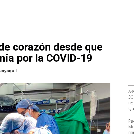
 de corazón desde que
emia por la COVID-19
Guayaquil
AR
30
not
Qu
Pa
Mu
mi