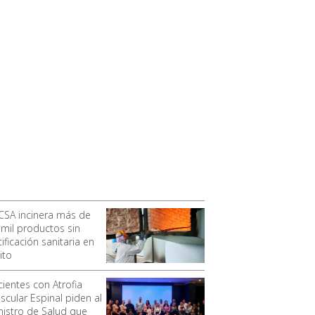
CSA incinera más de
 mil productos sin
ificación sanitaria en
ito
cientes con Atrofia
scular Espinal piden al
nistro de Salud que