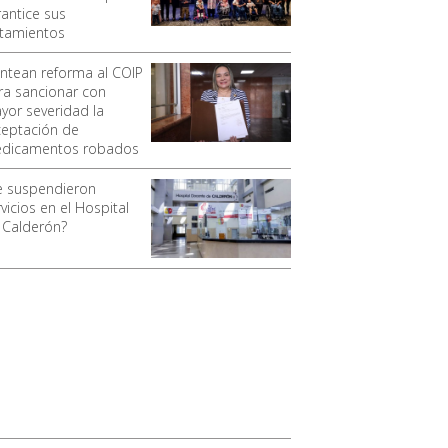
rantice sus
atamientos
antean reforma al COIP
ra sancionar con
yor severidad la
ceptación de
dicamentos robados
e suspendieron
vicios en el Hospital
 Calderón?