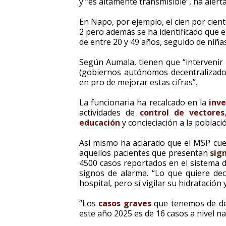
y “es altamente transmisible”, ha alert
En Napo, por ejemplo, el cien por cien
2 pero además se ha identificado que 
de entre 20 y 49 años, seguido de niñas
Según Aumala, tienen que “intervenir 
(gobiernos autónomos decentralizado
en pro de mejorar estas cifras”.
La funcionaria ha recalcado en la
inve
actividades de
control de vectores
educación
y concieciación a la poblaci
Así mismo ha aclarado que el MSP cu
aquellos pacientes que presentan
sig
4500 casos reportados en el sistema d
signos de alarma. “Lo que quiere dec
hospital, pero sí vigilar su hidratación
“Los
casos graves
que tenemos de de
este año 2025 es de 16 casos a nivel na