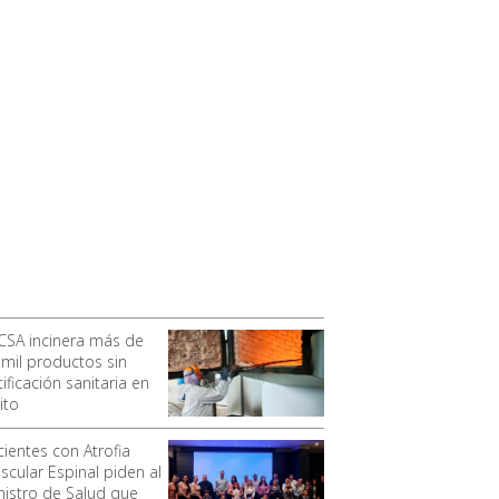
CSA incinera más de
 mil productos sin
ificación sanitaria en
ito
cientes con Atrofia
scular Espinal piden al
nistro de Salud que