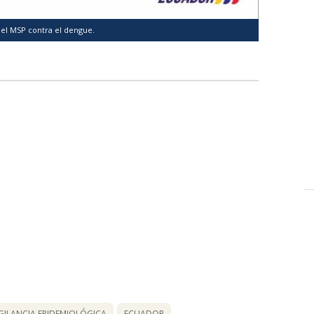
el MSP contra el dengue.
IGILANCIA EPIDEMIOLÓGICA
ECUADOR