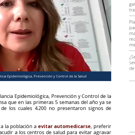
ga
tr
Pl
pa
ma
re
me
¿S
ser
de
ncia Epidemiológica, Prevención y Control de la Salud
lancia Epidemiológica, Prevención y Control de la
nsa que en las primeras 5 semanas del año ya se
, de los cuales 4.200 no presentaron signos de
a la población a
evitar automedicarse
, preferir
acudir a los centros de salud para evitar agravar