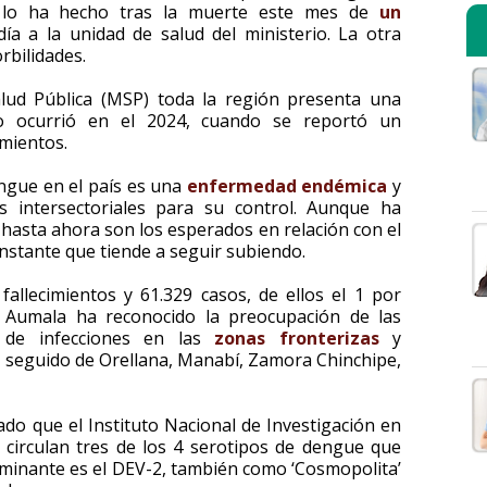
o lo ha hecho tras la muerte este mes de
un
ía a la unidad de salud del ministerio. La otra
rbilidades.
alud Pública (MSP) toda la región presenta una
o ocurrió en el 2024, cuando se reportó un
imientos.
engue en el país es una
enfermedad endémica
y
s intersectoriales para su control. Aunque ha
hasta ahora son los esperados en relación con el
onstante que tiende a seguir subiendo.
allecimientos y 61.329 casos, de ellos el 1 por
 Aumala ha reconocido la preocupación de las
 de infecciones en las
zonas fronterizas
y
 seguido de Orellana, Manabí, Zamora Chinchipe,
ado que el Instituto Nacional de Investigación en
ís circulan tres de los 4 serotipos de dengue que
dominante es el DEV-2, también como ‘Cosmopolita’