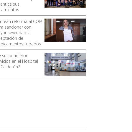
rantice sus
atamientos
antean reforma al COIP
ra sancionar con
yor severidad la
ceptación de
dicamentos robados
e suspendieron
vicios en el Hospital
 Calderón?