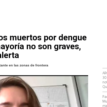
dos muertos por dengue
ayoría no son graves,
alerta
ante en las zonas de frontera
AR
30
not
Qu
Pa
Mu
mi