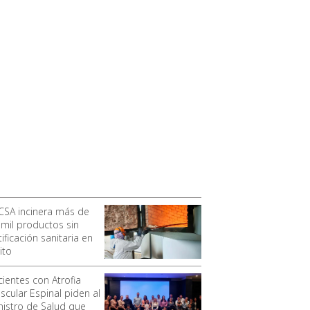
CSA incinera más de
 mil productos sin
ificación sanitaria en
ito
cientes con Atrofia
scular Espinal piden al
nistro de Salud que