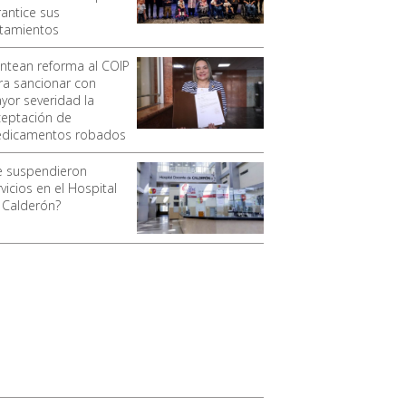
rantice sus
atamientos
antean reforma al COIP
ra sancionar con
yor severidad la
ceptación de
dicamentos robados
e suspendieron
vicios en el Hospital
 Calderón?