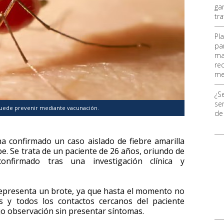
ga
tr
Pl
pa
ma
re
me
¿S
ser
 puede prevenir mediante vacunación.
de
ha confirmado un caso aislado de fiebre amarilla
pe. Se trata de un paciente de 26 años, oriundo de
onfirmado tras una investigación clínica y
representa un brote, ya que hasta el momento no
s y todos los contactos cercanos del paciente
ajo observación sin presentar síntomas.