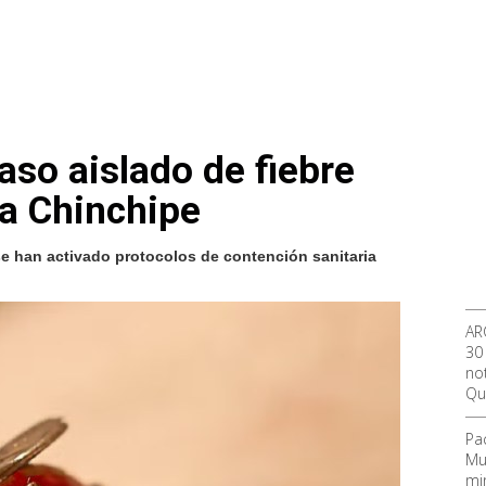
aso aislado de fiebre
a Chinchipe
 se han activado protocolos de contención sanitaria
AR
30
not
Qu
Pa
Mu
mi