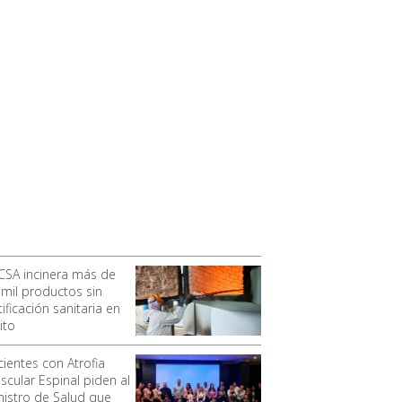
CSA incinera más de
 mil productos sin
ificación sanitaria en
ito
cientes con Atrofia
scular Espinal piden al
nistro de Salud que