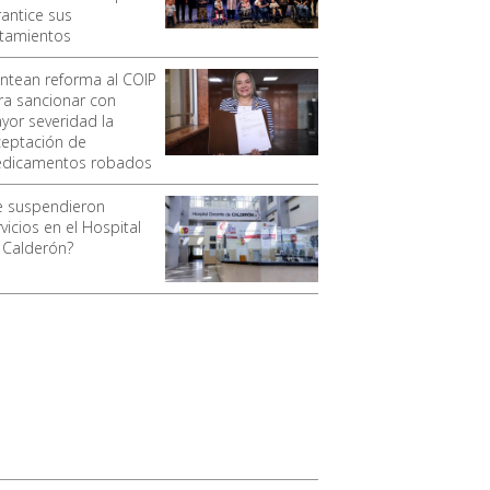
rantice sus
atamientos
antean reforma al COIP
ra sancionar con
yor severidad la
ceptación de
dicamentos robados
e suspendieron
vicios en el Hospital
 Calderón?