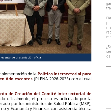
ga
tr
Pl
pa
ma
re
me
¿S
ser
de
 evento de presentación oficial.
 implementación de la
Política Intersectorial para
 en Adolescentes
(PLENA 2026-2035) con el cual
rdo de Creación del Comité Intersectorial de
 oficialmente, el proceso es articulado por la
derado por los ministerios de Salud Pública (MSP),
no y Economía y Finanzas con asistencia técnica