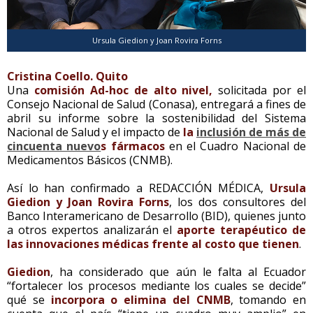
Ursula Giedion y Joan Rovira Forns
Cristina Coello. Quito
Una
comisión Ad-hoc de alto nivel,
solicitada por el
Consejo Nacional de Salud (Conasa), entregará a fines de
abril su informe sobre la sostenibilidad del Sistema
Nacional de Salud y el impacto de
la
inclusión de más de
cincuenta nuevo
s fármacos
en el Cuadro Nacional de
Medicamentos Básicos (CNMB).
Así lo han confirmado a REDACCIÓN MÉDICA,
Ursula
Giedion y Joan Rovira Forns
, los dos consultores del
Banco Interamericano de Desarrollo (BID), quienes junto
a otros expertos analizarán el
aporte terapéutico de
las innovaciones médicas frente al costo que tienen
.
Giedion
, ha considerado que aún le falta al Ecuador
“fortalecer los procesos mediante los cuales se decide”
qué se
incorpora o elimina del CNMB
, tomando en