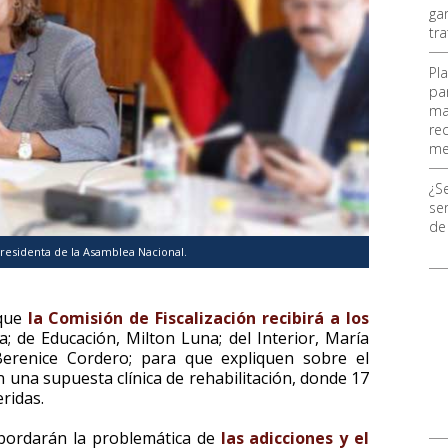
ga
tr
Pl
pa
ma
re
me
¿S
ser
de
presidenta de la Asamblea Nacional.
 que
la Comisión de Fiscalización recibirá a los
; de Educación, Milton Luna; del Interior, María
Berenice Cordero; para que expliquen sobre el
 una supuesta clínica de rehabilitación, donde 17
ridas.
bordarán la problemática de
las adicciones y el