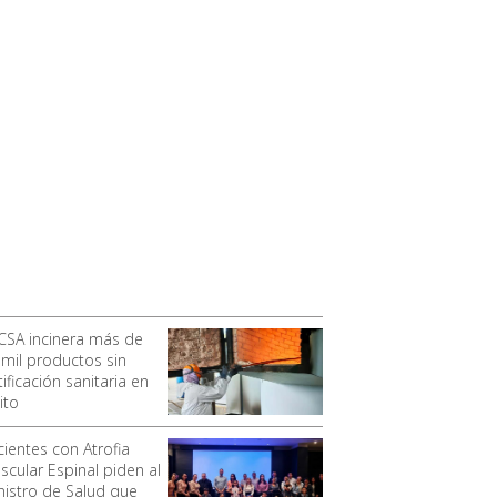
CSA incinera más de
 mil productos sin
ificación sanitaria en
ito
cientes con Atrofia
scular Espinal piden al
nistro de Salud que