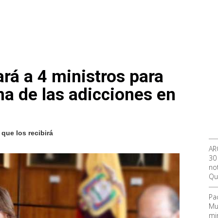
á a 4 ministros para
ma de las adicciones en
que los recibirá
AR
30
not
Qu
Pa
Mu
mi