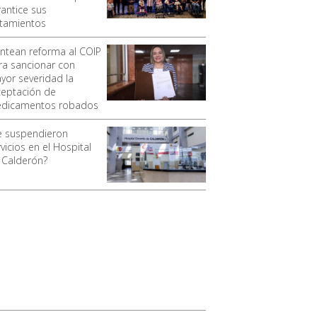
rantice sus
atamientos
antean reforma al COIP
ra sancionar con
yor severidad la
ceptación de
dicamentos robados
e suspendieron
vicios en el Hospital
 Calderón?