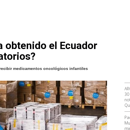
a obtenido el Ecuador
atorios?
 recibir medicamentos oncológicos infantiles
AR
30
not
Qu
Pa
Mu
mi