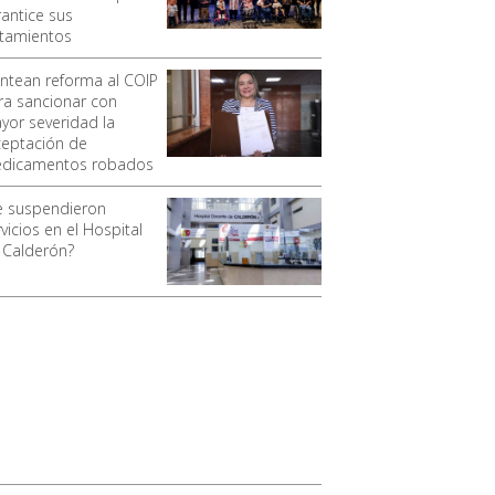
rantice sus
atamientos
antean reforma al COIP
ra sancionar con
yor severidad la
ceptación de
dicamentos robados
e suspendieron
vicios en el Hospital
 Calderón?