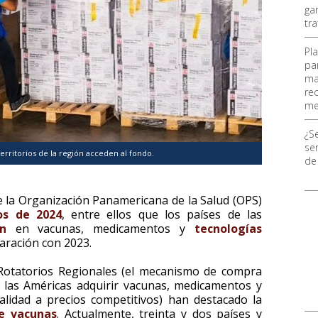
ga
tr
Pl
pa
ma
re
me
¿S
ser
erritorios de la región acceden al fondo.
de
 la Organización Panamericana de la Salud (OPS)
os de 2024
, entre ellos que los países de las
n
en vacunas, medicamentos y
tecnologías
aración con 2023.
 Rotatorios Regionales (el mecanismo de compra
 las Américas adquirir vacunas, medicamentos y
calidad a precios competitivos) han destacado la
de vacunas
. Actualmente, treinta y dos países y