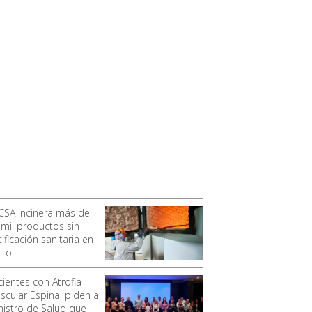
CSA incinera más de
 mil productos sin
ificación sanitaria en
ito
cientes con Atrofia
scular Espinal piden al
nistro de Salud que