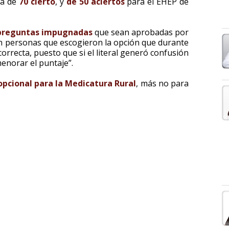
ea de
70 cierto
, y
de 50 aciertos
para el EHEP de
 preguntas impugnadas
que sean aprobadas por
en personas que escogieron la opción que durante
orrecta, puesto que si el literal generó confusión
enorar el puntaje”.
opcional para la Medicatura Rural
, más no para