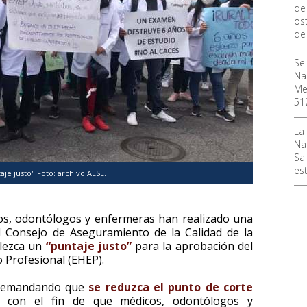
de
ost
de
Se
Na
Me
51
La
Na
Sal
es
aje justo'. Foto: archivo AESE.
os, odontólogos y enfermeras han realizado una
l Consejo de Aseguramiento de la Calidad de la
blezca un
“puntaje justo”
para la aprobación del
o Profesional (EHEP).
n demandando que
se reduzca el punto de corte
) con el fin de que médicos, odontólogos y