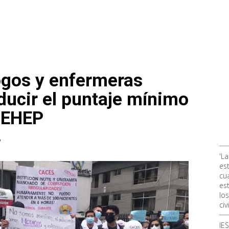
ogos y enfermeras
ducir el puntaje mínimo
 EHEP
o
'La
es
cu
est
lo
civi
IE