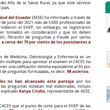
el Año de la Salud Rural, ya que este servicio
 país.
alud del Ecuador
(AESE) ha informado a través de
 de junio del 2021 más de 5.000 profesionales de
rindieron el EHEP, sin embargo, se registraron
 ser tomados en consideración y que no deben
n, filtración de preguntas y fraude por varios
 a cerca del 70 por ciento de los postulantes a
as de Medicina, Odontología y Enfermería es un
ón múltiple; para aprobar el examen el CACES ha
ner una calificación mínima equivalente al 65 por
al de preguntas formuladas, es decir,
98 aciertos
.
ales no han alcanzado este puntaje
por los
las preguntas estaban mal elaboradas, incluso
 explicado
Katya Criollo
, representante de AESE,
CACES que el punto de corte para el EHEP de las