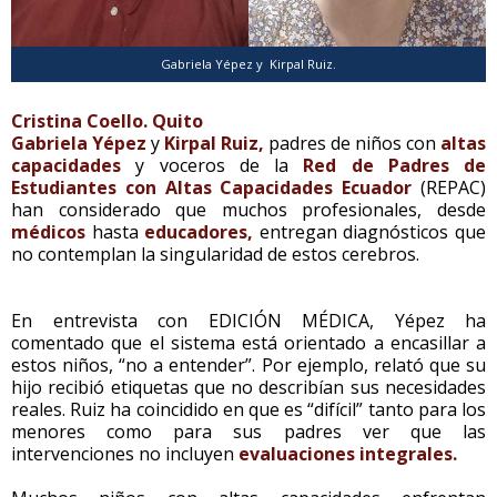
Gabriela Yépez y Kirpal Ruiz.
Cristina Coello. Quito
Gabriela Yépez
y
Kirpal Ruiz,
padres de niños con
altas
capacidades
y voceros de la
Red de Padres de
Estudiantes con Altas Capacidades Ecuador
(REPAC)
han considerado que muchos profesionales, desde
médicos
hasta
educadores,
entregan diagnósticos que
no contemplan la singularidad de estos cerebros.
En entrevista con EDICIÓN MÉDICA, Yépez ha
comentado que el sistema está orientado a encasillar a
estos niños, “no a entender”. Por ejemplo, relató que su
hijo recibió etiquetas que no describían sus necesidades
reales. Ruiz ha coincidido en que es “difícil” tanto para los
menores como para sus padres ver que las
intervenciones no incluyen
evaluaciones integrales.