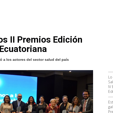
os II Premios Edición
 Ecuatoriana
a los actores del sector salud del país
Lo
Sa
IV
Ed
Es
ga
Pr