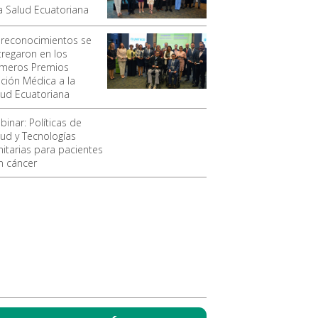
la Salud Ecuatoriana
 reconocimientos se
tregaron en los
imeros Premios
ición Médica a la
lud Ecuatoriana
binar: Políticas de
lud y Tecnologías
nitarias para pacientes
n cáncer