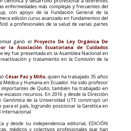
 científica y desarrollo profesional a diferentes
las enfermedades más complejas y frecuentes del
oup, con apoyo de la Fundación General de la
primera edición curso avanzado en fundamentos del
ició a profesionales de la salud de varias partes
gremial ganó el
Proyecto De Ley Orgánica De
por la Asociación Ecuatoriana de Cuidados
e ley fue presentada en la Asamblea Nacional en
reactivación y tratamiento en la Comisión de la
anó
César Paz y Miño
, quien ha trabajado 35 años
ca Médica y Humana en Ecuador. Ha sido profesor
 importantes de Quito; también ha trabajado en
 escasos recursos. En 2016 y desde la Dirección
 y Genómica de la Universidad UTE construyó un
 para el país, logrando posicionar la Genética en
l internacional.
tica y desde su independencia editorial, EDICIÓN
as, médicos y colectivos profesionales que han