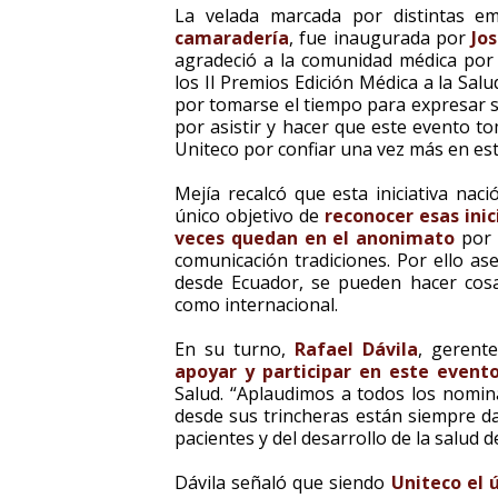
La velada marcada por distintas e
camaradería
, fue inaugurada por
Jo
agradeció a la comunidad médica por 
los II Premios Edición Médica a la Sal
por tomarse el tiempo para expresar su c
por asistir y hacer que este evento to
Uniteco por confiar una vez más en est
Mejía recalcó que esta iniciativa nac
único objetivo de
reconocer esas inic
veces quedan en el anonimato
por 
comunicación tradiciones. Por ello a
desde Ecuador, se pueden hacer cosas
como internacional.
En su turno,
Rafael Dávila
, gerent
apoyar y participar en este even
Salud. “Aplaudimos a todos los nomina
desde sus trincheras están siempre da
pacientes y del desarrollo de la salud de
Dávila señaló que siendo
Uniteco el ú