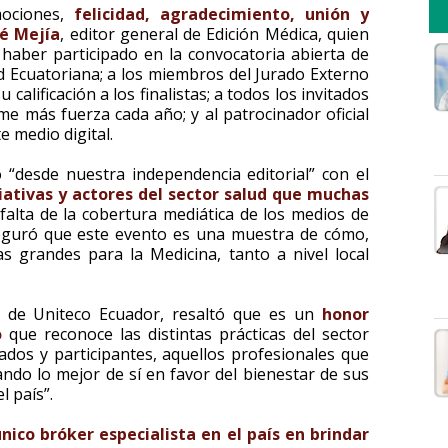
mociones,
felicidad, agradecimiento, unión y
sé Mejía
, editor general de Edición Médica, quien
haber participado en la convocatoria abierta de
ud Ecuatoriana; a los miembros del Jurado Externo
alificación a los finalistas; a todos los invitados
me más fuerza cada año; y al patrocinador oficial
e medio digital.
ió “desde nuestra independencia editorial” con el
iativas y actores del sector salud que muchas
falta de la cobertura mediática de los medios de
seguró que este evento es una muestra de cómo,
 grandes para la Medicina, tanto a nivel local
e de Uniteco Ecuador, resaltó que es un
honor
to
que reconoce las distintas prácticas del sector
dos y participantes, aquellos profesionales que
ndo lo mejor de sí en favor del bienestar de sus
l país”.
nico bróker especialista en el país en brindar