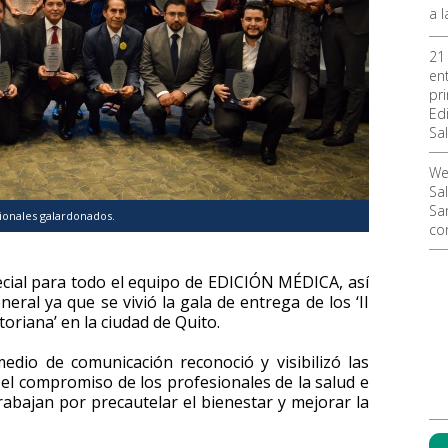
a 
21
en
pr
Ed
Sa
We
Sa
Sa
ionales galardonados.
co
cial para todo el equipo de EDICIÓN MÉDICA, así
ral ya que se vivió la gala de entrega de los ‘II
oriana’ en la ciudad de Quito.
dio de comunicación reconoció y visibilizó las
y el compromiso de los profesionales de la salud e
trabajan por precautelar el bienestar y mejorar la