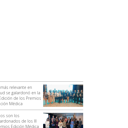
 más relevante en
lud se galardonó en la
 Edición de los Premios
ición Médica
tos son los
lardonados de los III
emios Edición Médica