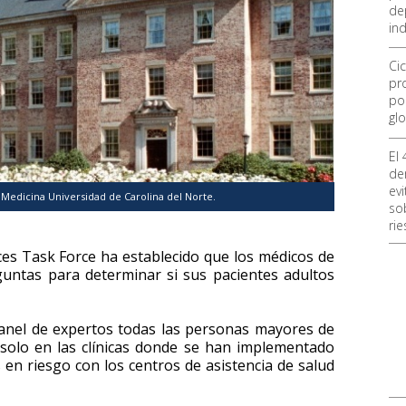
de
ind
Ci
pro
po
glo
El
de
ev
 Medicina Universidad de Carolina del Norte.
so
ri
ces Task Force ha establecido que los médicos de
guntas para determinar si sus pacientes adultos
anel de expertos todas las personas mayores de
solo en las clínicas donde se han implementado
 en riesgo con los centros de asistencia de salud