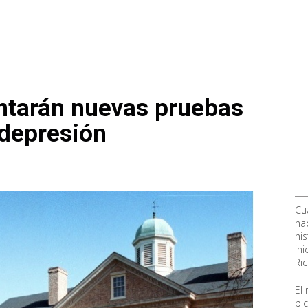
tarán nuevas pruebas
 depresión
Cu
nac
hi
ini
Ri
El
pic