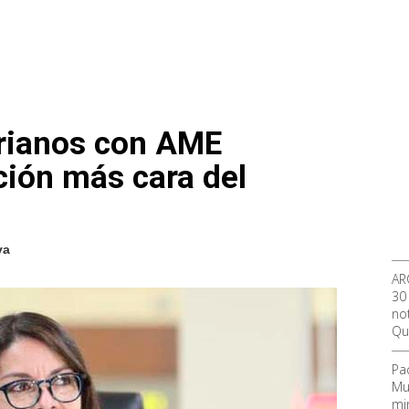
orianos con AME
ción más cara del
va
AR
30
not
Qu
Pa
Mu
mi