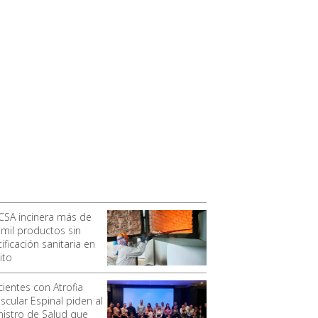
CSA incinera más de
 mil productos sin
ificación sanitaria en
ito
cientes con Atrofia
scular Espinal piden al
nistro de Salud que