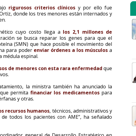
bajo
rigurosos criterios clínicos
y por ello fue
 Ortiz, donde los tres menores están internados y
en.
nético cuyo costo llega a
los 2,1 millones de
ración se busca reparar los genes para que el
teína (SMN) que hace posible el movimiento del
eína para poder
enviar órdenes a los músculos
a
a médula espinal.
asos de menores con esta rara enfermedad
que
vos.
atamiento, la ministra también ha anunciado la
’ que permita
financiar los medicamentos
para
rfanas y otras.
los recursos humanos
, técnicos, administrativos y
ón de todos los pacientes con AME”, ha señalado
oordinador general de Desarrollo Estratégico en