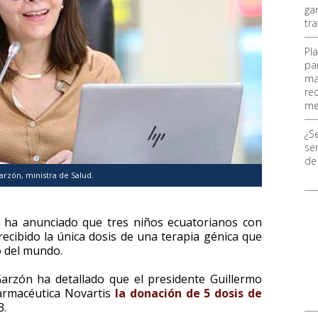
ga
tr
Pl
pa
ma
re
me
¿S
ser
de
rzón, ministra de Salud.
, ha anunciado que tres niños ecuatorianos con
ecibido la única dosis de una terapia génica que
o del mundo.
arzón ha detallado que el presidente Guillermo
farmacéutica Novartis
la donación de 5 dosis de
3.