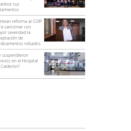
rantice sus
atamientos
antean reforma al COIP
ra sancionar con
yor severidad la
ceptación de
dicamentos robados
e suspendieron
vicios en el Hospital
 Calderón?