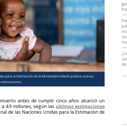
ga
tr
Pl
pa
ma
re
me
¿S
ser
de
das para la Estimación de la Mortalidad Infantil publica nuevas
estimaciones.
muerto antes de cumplir cinco años alcanzó un
 a 4.9 millones, según las
últimas estimaciones
onal de las Naciones Unidas para la Estimación de