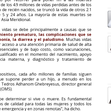
 de los 4.9 millones de vidas perdidas antes de los
n de recién nacidos, se truncó la vida de otros 2.1
e 5 y 24 años. La mayoría de estas muertes se
 Asia Meridional.
e vidas se debe principalmente a causas que se
miento prematuro, las complicaciones que se
onía, la diarrea y el paludismo
. Muchas vidas
acceso a una atención primaria de salud de alta
 esenciales y de bajo costo, como vacunaciones,
cualificado en el momento del nacimiento, apoyo
cia materna, y diagnóstico y tratamiento de
sitivos, cada año millones de familias siguen
que supone perder a un hijo, a menudo en los
do Tedros Adhanom Ghebreyesus, director general
 (OMS).
be determinar si vive o muere. Es fundamental
ios de calidad para todas las mujeres y todos los
de emergencia y en zonas remotas”, ha dicho.