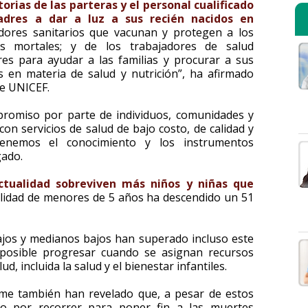
torias de las parteras y el personal cualificado
dres a dar a luz a sus recién nacidos en
adores sanitarios que vacunan y protegen a los
s mortales; y de los trabajadores de salud
es para ayudar a las familias y procurar a sus
 en materia de salud y nutrición”, ha afirmado
de UNICEF.
promiso por parte de individuos, comunidades y
con servicios de salud de bajo costo, de calidad y
enemos el conocimiento y los instrumentos
gado.
ctualidad sobreviven más niños y niñas que
talidad de menores de 5 años ha descendido un 51
bajos y medianos bajos han superado incluso este
posible progresar cuando se asignan recursos
ud, incluida la salud y el bienestar infantiles.
rme también han revelado que, a pesar de estos
o por recorrer para poner fin a las muertes