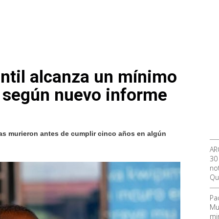
antil alcanza un mínimo
, según nuevo informe
ñas murieron antes de cumplir cinco años en algún
AR
30
not
Qu
Pa
Mu
mi