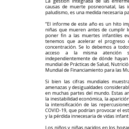
La gestión integrada de las enfermed
causas de muerte posneonatal, las in
paludismo, es una medida necesaria para
“El informe de este año es un hito 
niñas que mueren antes de cumplir lo
poner fin a las muertes infantiles 
tenemos que acelerar el progreso 
concentración. Se lo debemos a todo
acceso a la misma atención sa
independientemente de dónde hayan n
mundial de Prácticas de Salud, Nutric
Mundial de Financiamiento para las Muj
Si bien las cifras mundiales muest
amenazas y desigualdades considerable
en muchas partes del mundo. Estas am
la inestabilidad económica, la aparició
la intensificación de las repercusion
COVID-19, que podrían provocar el est
y la pérdida innecesaria de vidas infanti
Los niños y niñas nacidos en los hoga