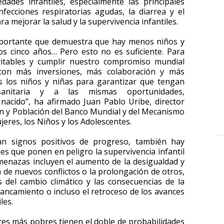
ades infantiles, especialmente las principales
fecciones respiratorias agudas, la diarrea y el
 mejorar la salud y la supervivencia infantiles.
importante que demuestra que hay menos niños y
s cinco años… Pero esto no es suficiente. Para
evitables y cumplir nuestro compromiso mundial
con más inversiones, más colaboración y más
s los niños y niñas para garantizar que tengan
nitaria y a las mismas oportunidades,
acido”, ha afirmado Juan Pablo Uribe, director
ión y Población del Banco Mundial y del Mecanismo
eres, los Niños y los Adolescentes.
ran signos positivos de progreso, también hay
s que ponen en peligro la supervivencia infantil
enazas incluyen el aumento de la desigualdad y
n de nuevos conflictos o la prolongación de otros,
es del cambio climático y las consecuencias de la
ancamiento o incluso el retroceso de los avances
les.
res más pobres tienen el doble de probabilidades