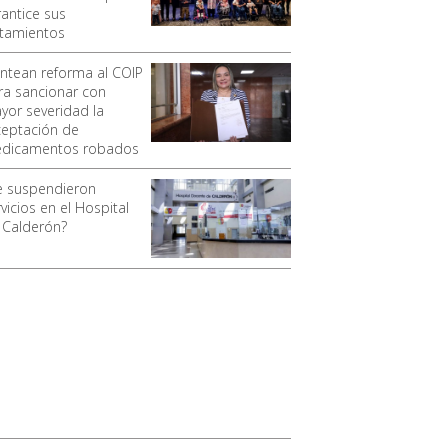
rantice sus
atamientos
antean reforma al COIP
ra sancionar con
yor severidad la
ceptación de
dicamentos robados
e suspendieron
vicios en el Hospital
 Calderón?