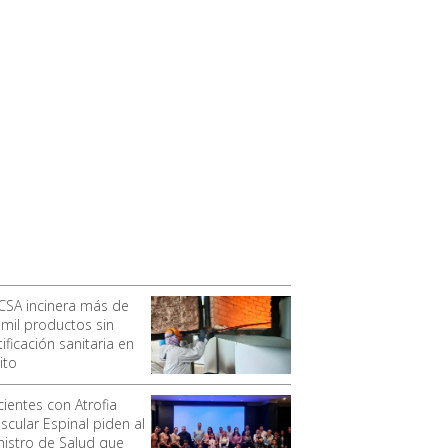
CSA incinera más de
 mil productos sin
ificación sanitaria en
ito
cientes con Atrofia
scular Espinal piden al
nistro de Salud que