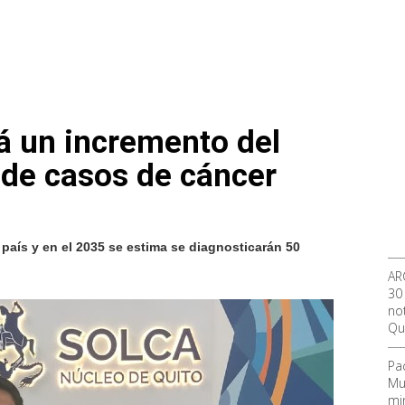
á un incremento del
de casos de cáncer
l país y en el 2035 se estima se diagnosticarán 50
AR
30
not
Qu
Pa
Mu
mi