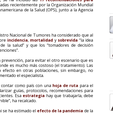
radas recientemente por la Organización Mundial
anamericana de la Salud (OPS), junto a la Agencia
gistro Nacional de Tumores ha considerado que al
obre
incidencia
,
mortalidad
y
sobrevida
“la idea
 de la salud” y que los “tomadores de decisión
enciones”.
a prevención, para evitar el otro escenario que es
donde es mucho más costoso (el tratamiento). Las
efecto en otras poblaciones, sin embargo, no
mentado el especialista.
de contar como país con una
hoja de ruta
para el
darizar guías, protocolos, recomendaciones para
cientes. Esa
estrategia
hay que trabajarla, debe
nible”, ha recalcado.
ni se ha estimado el
efecto de la pandemia
de la