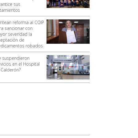
rantice sus
atamientos
antean reforma al COIP
ra sancionar con
yor severidad la
ceptación de
dicamentos robados
e suspendieron
vicios en el Hospital
 Calderón?