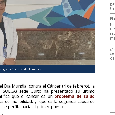
ga
tr
Pl
pa
ma
re
me
¿S
ser
de
Registro Nacional de Tumores.
el Día Mundial contra el Cáncer (4 de febrero), la
r (SOLCA) sede Quito ha presentado su último
tifica que el cáncer es un
problema de salud
as de morbilidad, y, que es la segunda causa de
 se perfila hacia el primer puesto.