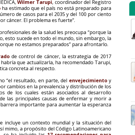
 MÉDICA,
Wilmer Tarupi
, coordinador del Registro
o
ha estimado que el país no está preparado para
número de casos para el 2035 y del 100 por ciento
 cáncer. El problema es fuerte”.
profesionales de la salud les preocupa “porque la
o, esto sucede en todo el mundo, sin embargo, la
“porque no estamos preparados” para afrontarlo.
rado
de control de cáncer, la estrategia de 2017
y habría que actualizarla, ha recomendado Tarupi,
ica concreta al respecto.
o “el resultado, en parte, del
envejecimiento
y
or cambios en la prevalencia y distribución de los
ios de los cuales están asociados al desarrollo
de las principales causas de enfermar y morir a
a barrera importante para aumentar la esperanza
incluye un contexto mundial y la situación del
. Así mimo, a propósito del Código Latinoamericano
, se ha incluido las
17 recomendaciones para