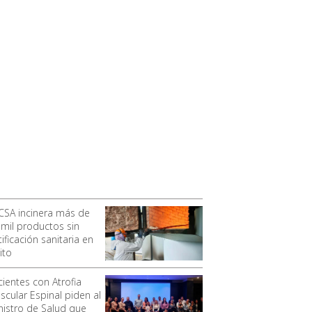
CSA incinera más de
 mil productos sin
ificación sanitaria en
ito
cientes con Atrofia
scular Espinal piden al
nistro de Salud que