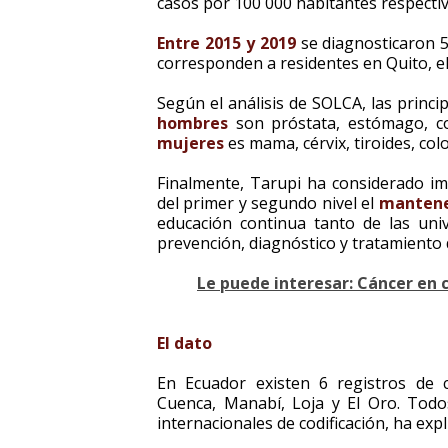
casos por 100 000 habitantes respecti
Entre 2015 y 2019
se diagnosticaron 54
corresponden a residentes en Quito, el
Según el análisis de SOLCA, las princi
hombres
son próstata, estómago, co
mujeres
es mama, cérvix, tiroides, col
Finalmente, Tarupi ha considerado im
del primer y segundo nivel el
mantene
educación continua tanto de las un
prevención, diagnóstico y tratamiento 
Le puede interesar: Cáncer en c
El dato
En Ecuador existen 6 registros de
Cuenca, Manabí, Loja y El Oro. Tod
internacionales de codificación, ha exp