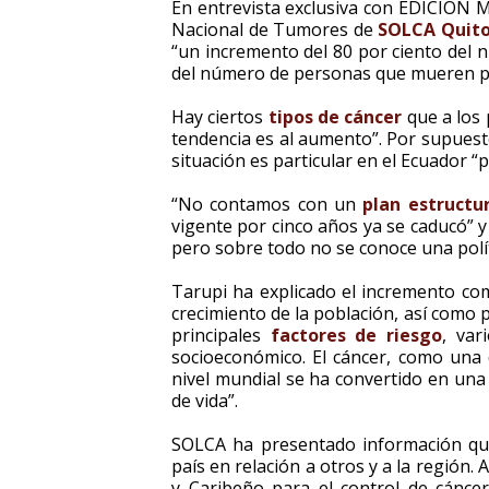
En entrevista exclusiva con EDICIÓN
Nacional de Tumores de
SOLCA Quit
“un incremento del 80 por ciento del 
del número de personas que mueren por
Hay ciertos
tipos de cáncer
que a los 
tendencia es al aumento”. Por supuest
situación es particular en el Ecuador 
“No contamos con un
plan estructu
vigente por cinco años ya se caducó” 
pero sobre todo no se conoce una polít
Tarupi ha explicado el incremento com
crecimiento de la población, así como p
principales
factores de riesgo
, var
socioeconómico. El cáncer, como una 
nivel mundial se ha convertido en un
de vida”.
SOLCA ha presentado información que 
país en relación a otros y a la región
y Caribeño para el control de cáncer