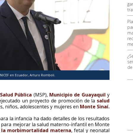
ga
tr
Pl
pa
ma
re
me
¿S
ser
de
NICEF en Ecuador, Arturo Romboli.
 Salud Pública
(MSP),
Municipio de Guayaquil
y
 ejecutado un proyecto de promoción de la
salud
as, niños, adolescentes y mujeres en
Monte Sinaí.
ra la infancia ha dado detalles de los resultados
s para mejorar la salud materno-infantil en Monte
r la morbimortalidad materna
, fetal y neonatal