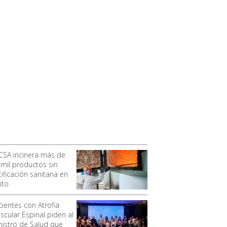
CSA incinera más de
 mil productos sin
ificación sanitaria en
ito
cientes con Atrofia
scular Espinal piden al
nistro de Salud que