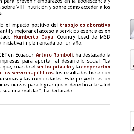
ón para prevenir embarazos en la adolescencia y
 sobre VIH, nutrición y sobre cómo acceder a los
a.
o el impacto positivo del
trabajo colaborativo
ntil y mejorar el acceso a servicios esenciales en
entado
Humberto Cuya
, Country Lead de MSD
a iniciativa implementada por un año.
ICEF en Ecuador,
Arturo Romboli
, ha destacado la
mpresas para aportar al desarrollo social. “La
a que, cuando el
sector privado
y la
cooperación
r los servicios públicos
, los resultados tienen un
personas y las comunidades. Este proyecto es un
r esfuerzos para lograr que el derecho a la salud
 sea una realidad”, ha declarado.