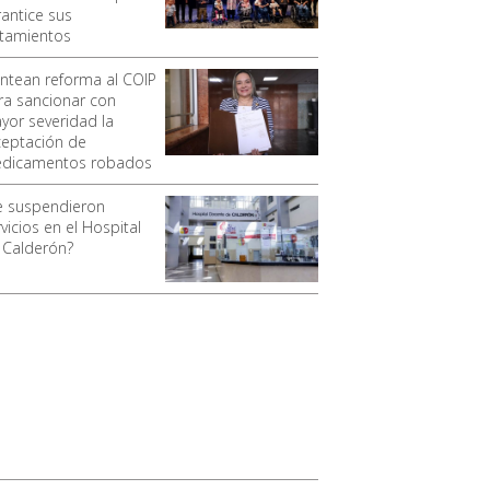
rantice sus
atamientos
antean reforma al COIP
ra sancionar con
yor severidad la
ceptación de
dicamentos robados
e suspendieron
vicios en el Hospital
 Calderón?