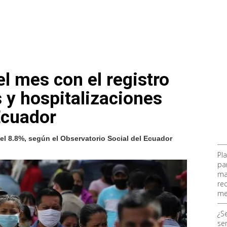
el mes con el registro
 y hospitalizaciones
Ecuador
del 8.8%, según el Observatorio Social del Ecuador
Pl
pa
ma
re
me
¿S
ser