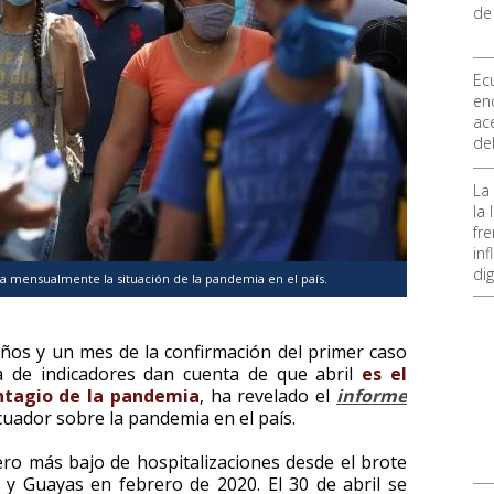
de
Ec
en
ace
de
La
la
fre
inf
dig
za mensualmente la situación de la pandemia en el país.
ños y un mes de la confirmación del primer caso
a de indicadores dan cuenta de que abril
es el
tagio de la pandemia
, ha revelado el
informe
cuador sobre la pandemia en el país.
ero más bajo de hospitalizaciones desde el brote
s y Guayas en febrero de 2020. El 30 de abril se