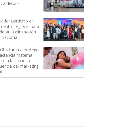
 Calderón?
uador participó en
cuentro regional para
lerar la eliminación
l tracoma
 OPS llama a proteger
 lactancia materna
nte a la creciente
luencia del marketing
ital