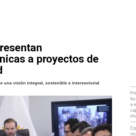
presentan
nicas a proyectos de
d
 una visión integral, sostenible e intersectorial
Pr
ley
a 
ca
int
Eq
re