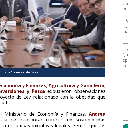
Qu
br
IE
10
diá
Ho
Qu
ope
de
s de la Comisión de Salud.
Economía y Finanzas; Agricultura y Ganadería;
Inversiones y Pesca
expusieron observaciones
proyecto de Ley relacionado con la obesidad que
lud.
el Ministerio de Economía y Finanzas,
Andrea
cia de incorporar criterios de sostenibilidad
aria en ambas iniciativas legales. Señaló que las