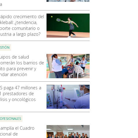
ca
 rápido crecimiento del
kleball: ¿tendencia,
porte comunitario o
ustria a largo plazo?
STIÓN
uipos de salud
correrán los barrios de
ito para prevenir y
indar atención
SS paga 47 millones a
1 prestadores de
lisis y oncológicos
OFESIONALES
 amplía el Cuadro
cional de