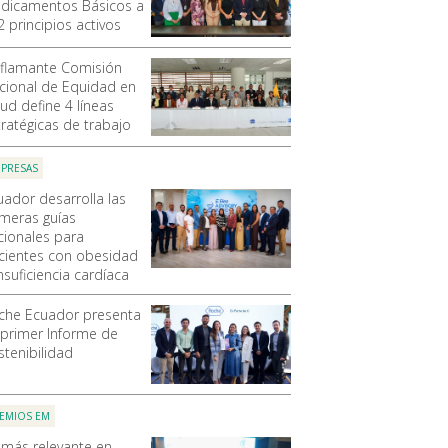
dicamentos Básicos a
2 principios activos
 flamante Comisión
cional de Equidad en
ud define 4 líneas
tratégicas de trabajo
PRESAS
uador desarrolla las
imeras guías
cionales para
cientes con obesidad
nsuficiencia cardíaca
che Ecuador presenta
 primer Informe de
stenibilidad
EMIOS EM
 más relevante en