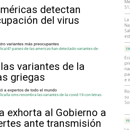
Me
Américas detectan
51
upación del virus
La
Na
Sal
es
atro variantes más preocupantes
lica/47-paises-de-las-americas-han-detectado-variantes-de-
EM
Ec
pr
as variantes de la
na
as griegas
pa
e i
tó a expertos de todo el mundo
Ro
ica/la-oms-renombra-las-variantes-de-la-covid-19-con-letras-
su
So
 exhorta al Gobierno a
rtes ante transmisión
PR
Lo