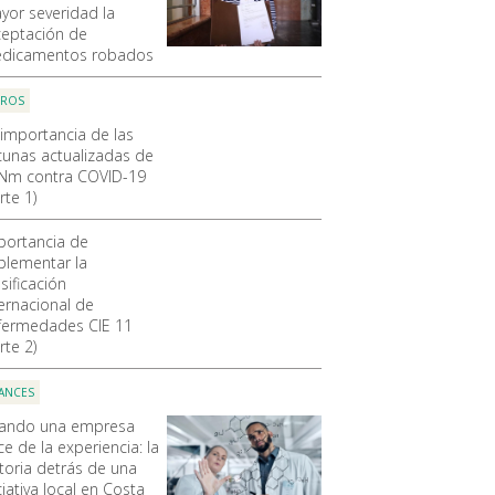
yor severidad la
ceptación de
dicamentos robados
OROS
 importancia de las
cunas actualizadas de
Nm contra COVID-19
rte 1)
portancia de
plementar la
sificación
ternacional de
fermedades CIE 11
rte 2)
ANCES
ando una empresa
e de la experiencia: la
storia detrás de una
ciativa local en Costa