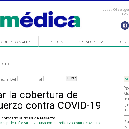
Jueves, 06 de ago
11:25
ROFESIONALES
GESTIÓN
PREMIOS EM
FOR
la 10.
Fecha: Del
al
SA
Pa
 la cobertura de
Mu
mi
uerzo contra COVID-19
ga
tr
 colocado la dosis de refuerzo
Pl
ms-pide-reforzar-la-vacunacion-de-refuerzo-contra-covid-19-
pa