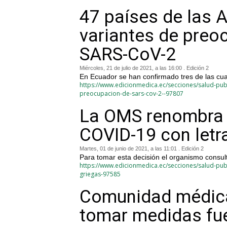
47 países de las 
variantes de preoc
SARS-CoV-2
Miércoles, 21 de julio de 2021, a las 16:00 . Edición 2
En Ecuador se han confirmado tres de las cu
https://www.edicionmedica.ec/secciones/salud-pub
preocupacion-de-sars-cov-2--97807
La OMS renombra l
COVID-19 con letr
Martes, 01 de junio de 2021, a las 11:01 . Edición 2
Para tomar esta decisión el organismo consul
https://www.edicionmedica.ec/secciones/salud-publ
griegas-97585
Comunidad médica
tomar medidas fue