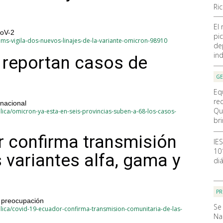
Ri
El
CoV-2
pic
ms-vigila-dos-nuevos-linajes-de-la-variante-omicron-98910
de
ind
a reportan casos de
GE
Eq
re
 nacional
Qu
ica/omicron-ya-esta-en-seis-provincias-suben-a-68-los-casos-
br
 confirma transmisión
IE
10
 variantes alfa, gama y
diá
PR
 preocupación
Se
lica/covid-19-ecuador-confirma-transmision-comunitaria-de-las-
Na