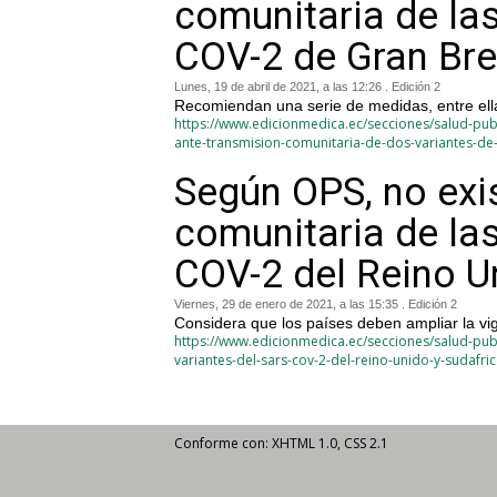
comunitaria de la
COV-2 de Gran Bre
Lunes, 19 de abril de 2021, a las 12:26 . Edición 2
Recomiendan una serie de medidas, entre ell
https://www.edicionmedica.ec/secciones/salud-pub
ante-transmision-comunitaria-de-dos-variantes-d
Según OPS, no exi
comunitaria de las
COV-2 del Reino U
Viernes, 29 de enero de 2021, a las 15:35 . Edición 2
Considera que los países deben ampliar la vi
https://www.edicionmedica.ec/secciones/salud-publ
variantes-del-sars-cov-2-del-reino-unido-y-sudafri
Conforme con: XHTML 1.0, CSS 2.1