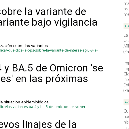
ma
obre la variante de
re
me
ariante bajo vigilancia
F
La
va
zación sobre las variantes
AR
ca/-que-dice-la-ops-sobre-la-variante-de-interes-eg-5-y-la-
(Pa
Im
4 y BA.5 de Omicron 'se
Im
Cla
es' en las próximas
In
En
(Pa
la situación epidemiológica
AV
ica/las-variantes-ba-4-y-ba-5-de-omicron--se-volveran-
Cu
nac
vos linajes de la
hi
ini