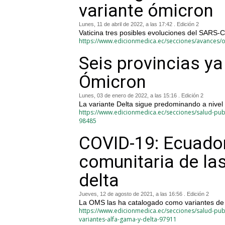
variante ómicron
Lunes, 11 de abril de 2022, a las 17:42 . Edición 2
Vaticina tres posibles evoluciones del SARS-
https://www.edicionmedica.ec/secciones/avances/o
Seis provincias y
Ómicron
Lunes, 03 de enero de 2022, a las 15:16 . Edición 2
La variante Delta sigue predominando a nivel
https://www.edicionmedica.ec/secciones/salud-publ
98485
COVID-19: Ecuador
comunitaria de las
delta
Jueves, 12 de agosto de 2021, a las 16:56 . Edición 2
La OMS las ha catalogado como variantes de
https://www.edicionmedica.ec/secciones/salud-pub
variantes-alfa-gama-y-delta-97911