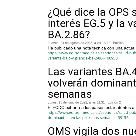
¿Qué dice la OPS s
interés EG.5 y la v
BA.2.86?
Jueves, 24 de agosto de 2023, a las 13:42 . Edición 2
Ha publicado una nota técnica con una actuali
https://www.edicionmedica.ec/secciones/salud-publi
variante-bajo-vigilancia-ba-2-86--100950
Las variantes BA.
volverán dominant
semanas
Lunes, 13 de junio de 2022, a las 11:31 . Edición 2
El ECDC exhorta a los países estar atentos a 
https://www.edicionmedica.ec/secciones/salud-publ
dominantes--en-las-proximas-semanas--99156
OMS vigila dos nue