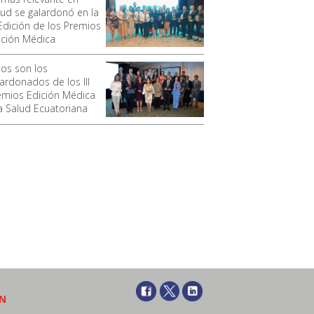
lud se galardonó en la
 Edición de los Premios
ición Médica
tos son los
lardonados de los III
emios Edición Médica
la Salud Ecuatoriana
ÓN