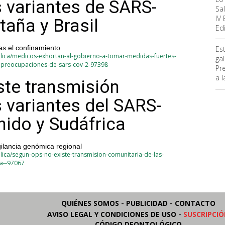
s variantes de SARS-
Sa
IV
taña y Brasil
Ed
as el confinamiento
Es
lica/medicos-exhortan-al-gobierno-a-tomar-medidas-fuertes-
ga
e-preocupaciones-de-sars-cov-2-97398
Pr
a 
ste transmisión
 variantes del SARS-
nido y Sudáfrica
gilancia genómica regional
ica/segun-ops-no-existe-transmision-comunitaria-de-las-
ca--97067
-
-
QUIÉNES SOMOS
PUBLICIDAD
CONTACTO
-
AVISO LEGAL Y CONDICIONES DE USO
SUSCRIPCI
CÓDIGO DEONTOLÓGICO