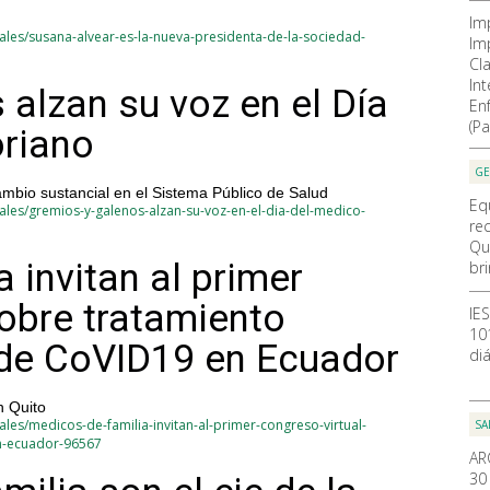
Im
ales/susana-alvear-es-la-nueva-presidenta-de-la-sociedad-
Im
Cla
In
alzan su voz en el Día
En
(Pa
oriano
GE
mbio sustancial en el Sistema Público de Salud
Eq
ales/gremios-y-galenos-alzan-su-voz-en-el-dia-del-medico-
re
Qu
 invitan al primer
br
sobre tratamiento
IE
10
o de CoVID19 en Ecuador
diá
n Quito
les/medicos-de-familia-invitan-al-primer-congreso-virtual-
SA
en-ecuador-96567
AR
30