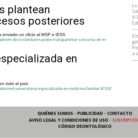
Lo
s plantean
Sa
IV
cesos posteriores
Ed
 enviado un oficio al MSP e IESS
Es
ales/m-dicos-familiares-piden-transparentar-concurso-de-m-
ga
Pr
a 
especializada en
en todo el país
les/red-universitaria-especializada-en-medicina-familiar-87292
-
-
QUIÉNES SOMOS
PUBLICIDAD
CONTACTO
-
AVISO LEGAL Y CONDICIONES DE USO
SUSCRIPCI
CÓDIGO DEONTOLÓGICO