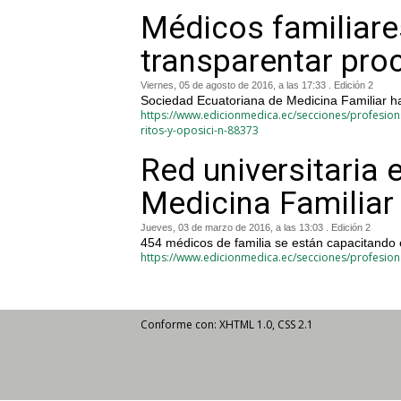
Médicos familiare
transparentar pro
Viernes, 05 de agosto de 2016, a las 17:33 . Edición 2
Sociedad Ecuatoriana de Medicina Familiar ha
https://www.edicionmedica.ec/secciones/profesion
ritos-y-oposici-n-88373
Red universitaria 
Medicina Familiar
Jueves, 03 de marzo de 2016, a las 13:03 . Edición 2
454 médicos de familia se están capacitando 
https://www.edicionmedica.ec/secciones/profesiona
Conforme con: XHTML 1.0, CSS 2.1