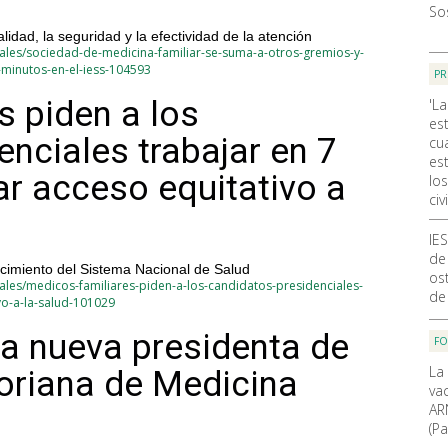
So
dad, la seguridad y la efectividad de la atención
ales/sociedad-de-medicina-familiar-se-suma-a-otros-gremios-y-
-minutos-en-el-iess-104593
PR
s piden a los
'La
es
nciales trabajar en 7
cu
est
ar acceso equitativo a
lo
civi
IE
de
ecimiento del Sistema Nacional de Salud
ost
ales/medicos-familiares-piden-a-los-candidatos-presidenciales-
de
vo-a-la-salud-101029
la nueva presidenta de
F
La
oriana de Medicina
va
AR
(Pa