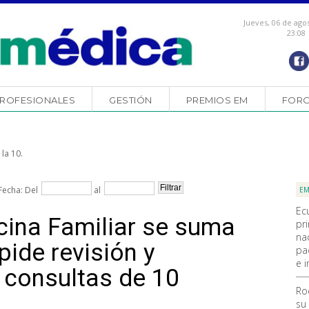
Jueves, 06 de ago
23:08
ROFESIONALES
GESTIÓN
PREMIOS EM
FOR
la 10.
Fecha: Del
al
EM
Ec
ina Familiar se suma
pr
na
pide revisión y
pa
e i
s consultas de 10
Ro
su