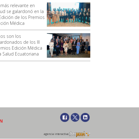
 más relevante en
lud se galardonó en la
 Edición de los Premios
ición Médica
tos son los
lardonados de los III
emios Edición Médica
la Salud Ecuatoriana
ÓN
agencia interactiva