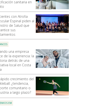
ificación sanitaria en
ito
cientes con Atrofia
scular Espinal piden al
nistro de Salud que
rantice sus
atamientos
ANCES
ando una empresa
e de la experiencia: la
storia detrás de una
ciativa local en Costa
ca
 rápido crecimiento del
kleball: ¿tendencia,
porte comunitario o
ustria a largo plazo?
EMIOS EM