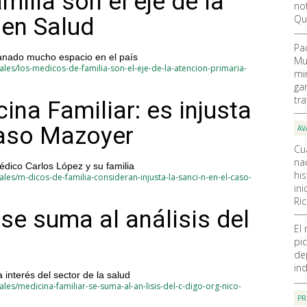
ilia son el eje de la
not
Qu
 en Salud
Pa
ganado mucho espacio en el país
Mu
les/los-medicos-de-familia-son-el-eje-de-la-atencion-primaria-
mi
ga
tr
na Familiar: es injusta
Caso Mazoyer
AV
Cu
nac
édico Carlos López y su familia
hi
les/m-dicos-de-familia-consideran-injusta-la-sanci-n-en-el-caso-
ini
Ri
se suma al análisis del
El
pic
de
ind
 interés del sector de la salud
es/medicina-familiar-se-suma-al-an-lisis-del-c-digo-org-nico-
PR