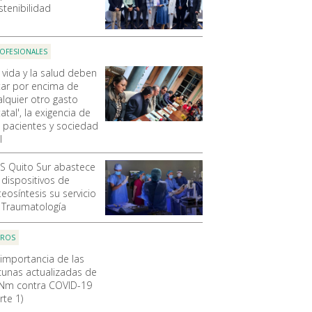
stenibilidad
OFESIONALES
 vida y la salud deben
tar por encima de
alquier otro gasto
atal', la exigencia de
s pacientes y sociedad
l
SS Quito Sur abastece
 dispositivos de
eosíntesis su servicio
 Traumatología
OROS
 importancia de las
cunas actualizadas de
Nm contra COVID-19
rte 1)