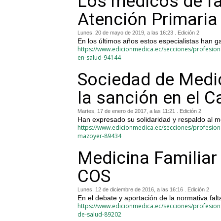
Los médicos de fam
Atención Primaria
Lunes, 20 de mayo de 2019, a las 16:23 . Edición 2
En los últimos años estos especialistas han 
https://www.edicionmedica.ec/secciones/profesiona
en-salud-94144
Sociedad de Medici
la sanción en el 
Martes, 17 de enero de 2017, a las 11:21 . Edición 2
Han expresado su solidaridad y respaldo al m
https://www.edicionmedica.ec/secciones/profesiona
mazoyer-89434
Medicina Familiar 
COS
Lunes, 12 de diciembre de 2016, a las 16:16 . Edición 2
En el debate y aportación de la normativa falta
https://www.edicionmedica.ec/secciones/profesional
de-salud-89202