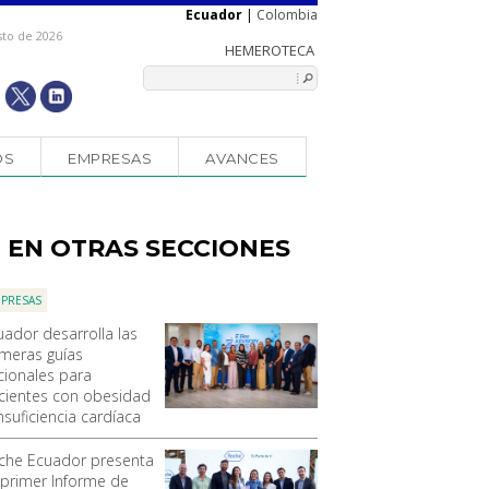
Ecuador
|
Colombia
sto de 2026
OS
EMPRESAS
AVANCES
EN OTRAS SECCIONES
PRESAS
uador desarrolla las
imeras guías
cionales para
cientes con obesidad
nsuficiencia cardíaca
che Ecuador presenta
 primer Informe de