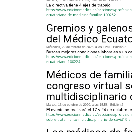
Jueves, 02 de marzo de 2023, a las 10:42 . Edición 2
La directiva tiene 4 ejes de trabajo
https://www.edicionmedica.ec/secciones/profesion
ecuatoriana-de-medicina-familiar-100252
Gremios y galenos 
del Médico Ecuat
Miércoles, 22 de febrero de 2023, a las 11:41 . Edición 2
Buscan mejores condiciones laborales y un ca
https://www.edicionmedica.ec/secciones/profesion
ecuatoriano-100224
Médicos de familia
congreso virtual 
multidisciplinari
Martes, 13 de octubre de 2020, a las 15:58 . Edición 2
El evento se realizará el 17 y 24 de octubre e
https://www.edicionmedica.ec/secciones/profesiona
sobre-tratamiento-multidisciplinario-de-covid19-