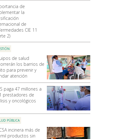
portancia de
plementar la
sificación
ternacional de
fermedades CIE 11
rte 2)
STIÓN
uipos de salud
correrán los barrios de
ito para prevenir y
indar atención
SS paga 47 millones a
1 prestadores de
lisis y oncológicos
LUD PÚBLICA
CSA incinera más de
 mil productos sin