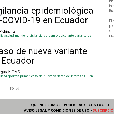
hi
ini
gilancia epidemiológica
Ri
5-COVID-19 en Ecuador
El
pic
de
Pichincha
ind
ica/salud-mantiene-vigilancia-epidemiologica-ante-variante-eg-
aso de nueva variante
n Ecuador
según la OMS
lica/reportan-primer-caso-de-nueva-variante-de-interes-eg-5-en-
-
-
QUIÉNES SOMOS
PUBLICIDAD
CONTACTO
-
AVISO LEGAL Y CONDICIONES DE USO
SUSCRIPCI