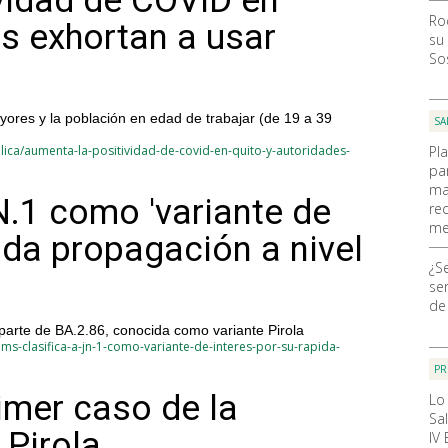
vidad de COVID en
Ro
es exhortan a usar
su
So
ores y la población en edad de trabajar (de 19 a 39
SA
ica/aumenta-la-positividad-de-covid-en-quito-y-autoridades-
Pl
pa
ma
N.1 como 'variante de
re
me
pida propagación a nivel
¿S
ser
de
 parte de BA.2.86, conocida como variante Pirola
s-clasifica-a-jn-1-como-variante-de-interes-por-su-rapida-
PR
rimer caso de la
Lo
Sa
 Pirola
IV