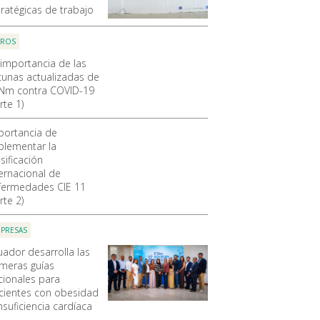
tratégicas de trabajo
OROS
 importancia de las
cunas actualizadas de
Nm contra COVID-19
rte 1)
portancia de
plementar la
sificación
ternacional de
fermedades CIE 11
rte 2)
PRESAS
uador desarrolla las
imeras guías
cionales para
cientes con obesidad
nsuficiencia cardíaca