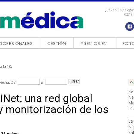
Jueves, 06 de ago
02:19
ROFESIONALES
GESTIÓN
PREMIOS EM
FOR
a la 10.
Fecha: Del
al
PR
Se
Net: una red global
Na
Me
y monitorización de los
51
La
Na
Sal
e 21 países