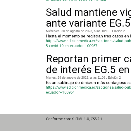
Salud mantiene vi
ante variante EG.
Miércoles, 30 de agosto de 2023, a las 10:16 . Edición 2
Hasta el momento se registran tres casos en 
https://www.edicionmedica.ec/secciones/salud-publ
5-covid-19-en-ecuador-100967
Reportan primer c
de interés EG.5 e
Martes, 29 de agosto de 2023, a las 11:08 . Edición 2
Es un sublinaje de ómicron más contagioso 
https://www.edicionmedica.ec/secciones/salud-pub
ecuador--100964
Conforme con: XHTML 1.0, CSS 2.1