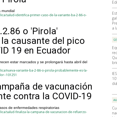
Ed
a mundial
Es
ica/salud-identifica-primer-caso-de-la-variante-ba-2-86-o-
ga
Pr
a 
2.86 o 'Pirola'
la causante del pico
GE
Eq
ID 19 en Ecuador
re
Qu
arecen estar marcados y se prolongará hasta abril del
br
lica/nueva-variante-ba-2-86-o-pirola-probablemente-es-la-
IE
dor--101251
10
diá
 campaña de vacunación
nte contra la COVID-19
AV
Cu
asos de enfermedades respiratorias
lica/salud-finaliza-la-campana-de-vacunacion-de-refuerzo-
nac