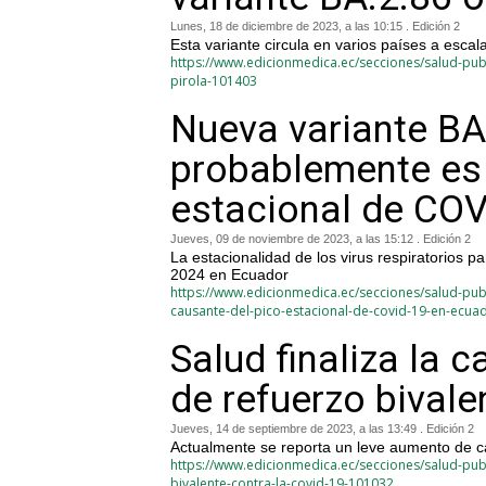
Lunes, 18 de diciembre de 2023, a las 10:15 . Edición 2
Esta variante circula en varios países a escal
https://www.edicionmedica.ec/secciones/salud-publ
pirola-101403
Nueva variante BA.
probablemente es 
estacional de COV
Jueves, 09 de noviembre de 2023, a las 15:12 . Edición 2
La estacionalidad de los virus respiratorios p
2024 en Ecuador
https://www.edicionmedica.ec/secciones/salud-pub
causante-del-pico-estacional-de-covid-19-en-ecua
Salud finaliza la
de refuerzo bivale
Jueves, 14 de septiembre de 2023, a las 13:49 . Edición 2
Actualmente se reporta un leve aumento de c
https://www.edicionmedica.ec/secciones/salud-pub
bivalente-contra-la-covid-19-101032