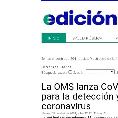
INICIO
SALUD PÚBLICA
P
Se han encontrado 694 noticias. Mostrando de la 1 
Filtrar resultados
Búsqueda exacta
Sección
La OMS lanza CoVi
para la detección 
coronavirus
Martes, 02 de abril de 2024, a las 12:17 . Edición 2
La red incluye actualmente 36 laboratorios d