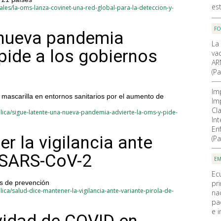
es
les/la-oms-lanza-covinet-una-red-global-para-la-deteccion-y-
F
 nueva pandemia
La
pide a los gobiernos
va
AR
(Pa
Im
 mascarilla en entornos sanitarios por el aumento de
Im
Cla
lica/sigue-latente-una-nueva-pandemia-advierte-la-oms-y-pide-
In
En
r la vigilancia ante
(Pa
e SARS-CoV-2
EM
Ec
pr
s de prevención
ca/salud-dice-mantener-la-vigilancia-ante-variante-pirola-de-
na
pa
e i