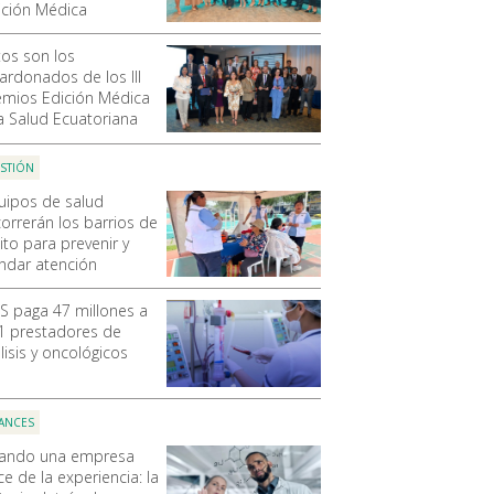
ición Médica
tos son los
lardonados de los III
emios Edición Médica
la Salud Ecuatoriana
STIÓN
uipos de salud
correrán los barrios de
ito para prevenir y
indar atención
SS paga 47 millones a
1 prestadores de
lisis y oncológicos
ANCES
ando una empresa
e de la experiencia: la