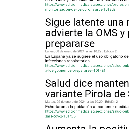
https://www.edicionmedica.ec/secciones/profesiona
monitorizacion-de-los-coronavirus-101803
Sigue latente una
advierte la OMS y 
prepararse
Lunes, 08 de enero de 2024, a las 10:22 . Edición 2
En España ya se sugiere el uso obligatorio de
infecciones respiratorias
https://www.edicionmedica.ec/secciones/salud-pub
a-los-gobiernos-prepararse--101481
Salud dice mantene
variante Pirola d
Martes, 02 de enero de 2024, a las 10:20 . Edición 2
Exhortaron a la población a mantener medida
https://www.edicionmedica.ec/secciones/salud-publi
sars-cov-2-101456