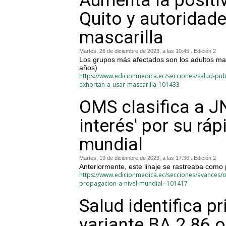
Aumenta la positi
Quito y autoridad
mascarilla
Martes, 26 de diciembre de 2023, a las 10:45 . Edición 2
Los grupos más afectados son los adultos may
años)
https://www.edicionmedica.ec/secciones/salud-publ
exhortan-a-usar-mascarilla-101433
OMS clasifica a J
interés' por su rá
mundial
Martes, 19 de diciembre de 2023, a las 17:36 . Edición 2
Anteriormente, este linaje se rastreaba como
https://www.edicionmedica.ec/secciones/avances/om
propagacion-a-nivel-mundial--101417
Salud identifica p
variante BA.2.86 o