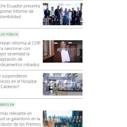
che Ecuador presenta
 primer Informe de
stenibilidad
LUD PÚBLICA
antean reforma al COIP
ra sancionar con
yor severidad la
ceptación de
dicamentos robados
e suspendieron
vicios en el Hospital
 Calderón?
EMIOS EM
 más relevante en
lud se galardonó en la
 Edición de los Premios