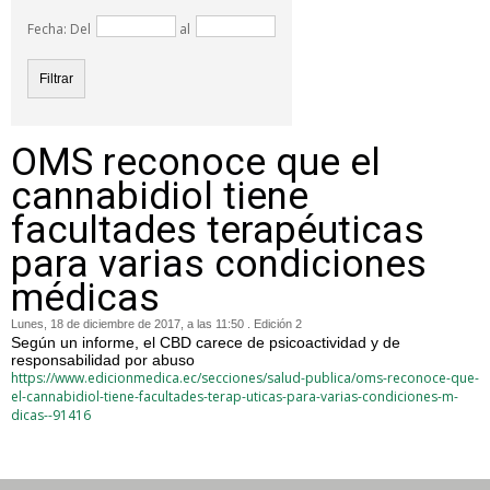
Fecha: Del
al
OMS reconoce que el
cannabidiol tiene
facultades terapéuticas
para varias condiciones
médicas
Lunes, 18 de diciembre de 2017, a las 11:50 . Edición 2
Según un informe, el CBD carece de psicoactividad y de
responsabilidad por abuso
https://www.edicionmedica.ec/secciones/salud-publica/oms-reconoce-que-
el-cannabidiol-tiene-facultades-terap-uticas-para-varias-condiciones-m-
dicas--91416